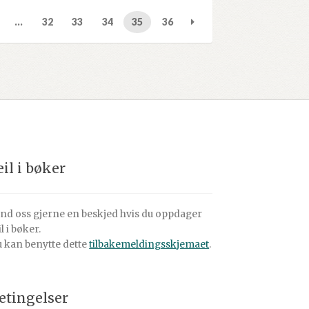
…
32
33
34
35
36
eil i bøker
nd oss gjerne en beskjed hvis du oppdager
il i bøker.
 kan benytte dette
tilbakemeldingsskjemaet
.
etingelser