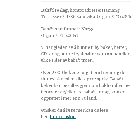
Bahá’í Forlag,
kontoradresse: Hamang
Terrasse 63, 1336 Sandvika. Org.nr. 973 628 1
Bahá’í-samfunnet i Norge
Org.nr. 973 628 143
Vi har gleden av å kunne tilby bøker, hefter,
CD-er og andre trykksaker som omhandler
ulike sider av bahá’í troen.
Over 2 000 bøker er utgitt om troen, og de
finnes på nesten alle større språk. Bahá’í-
bøker kan bestilles gjennom bokhandler, net
tjenester og/eller fra bahá’í-forlag som er
opprettet i mer enn 30 land.
Ønsker du å lære mer kan du lese
her:
Informasjon
.