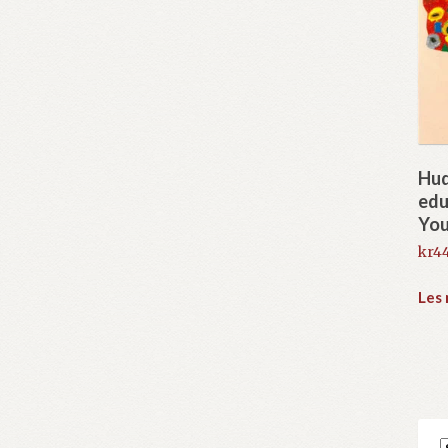
Huq
edu
You
kr
44
Les