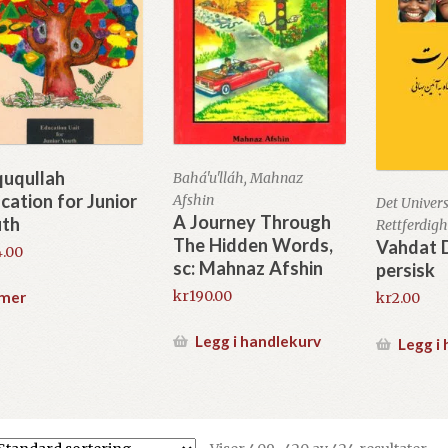
uqullah
Bahá'u'lláh, Mahnaz
cation for Junior
Afshin
Det Univers
A Journey Through
th
Rettferdig
The Hidden Words,
Vahdat D
.00
sc: Mahnaz Afshin
persisk
kr
190.00
 mer
kr
2.00
Legg i handlekurv
Legg i