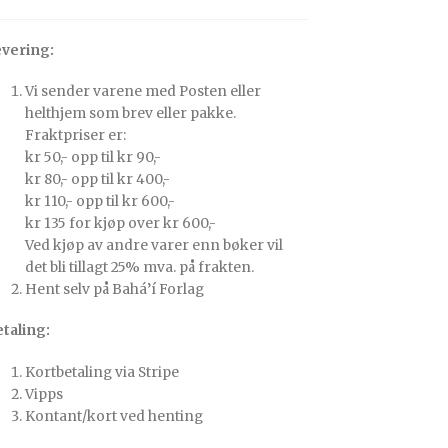
vering:
Vi sender varene med Posten eller
helthjem som brev eller pakke.
Fraktpriser er:
kr 50,- opp til kr 90,-
kr 80,- opp til kr 400,-
kr 110,- opp til kr 600,-
kr 135 for kjøp over kr 600,-
Ved kjøp av andre varer enn bøker vil
det bli tillagt 25% mva. på frakten.
Hent selv på Bahá’í Forlag
taling:
Kortbetaling via Stripe
Vipps
Kontant/kort ved henting