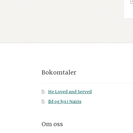
Bokomtaler
He Loved and Served
Ild og lys i Nairis
Om oss