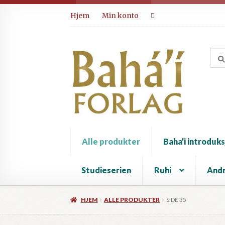
Hopp
Hopp
Hjem
Min konto
til
til
navigasjon
innhold
Alle produkter
Baha’i introduks
Studieserien
Ruhi
Andr
HJEM
ALLE PRODUKTER
SIDE 35