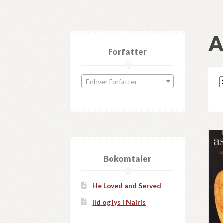
A
Forfatter
Enhver Forfatter
Bokomtaler
He Loved and Served
Ild og lys i Nairis