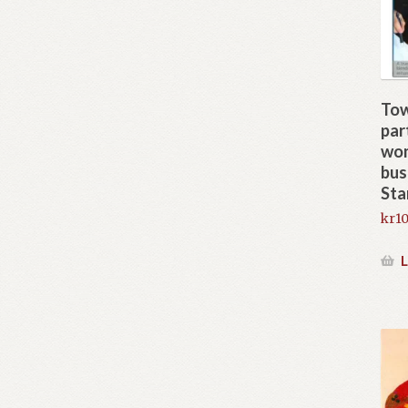
Tow
par
wom
bus
Sta
kr
10
L