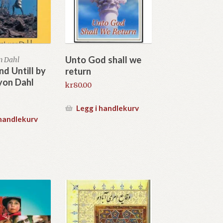
Unto God shall we
n Dahl
nd Untill by
return
yon Dahl
kr
80.00
Legg i handlekurv
 handlekurv