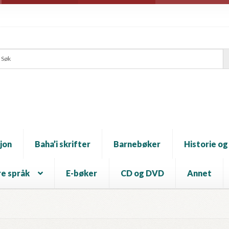
jon
Baha’i skrifter
Barnebøker
Historie og
e språk
E-bøker
CD og DVD
Annet