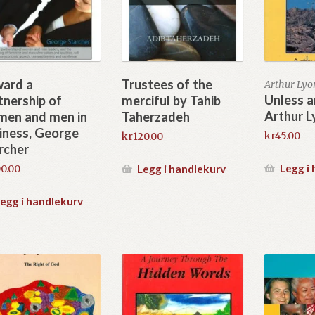
ard a
Trustees of the
Arthur Lyo
Unless a
tnership of
merciful by Tahib
Arthur L
en and men in
Taherzadeh
iness, George
kr
45.00
kr
120.00
rcher
Legg i
Legg i handlekurv
0.00
egg i handlekurv