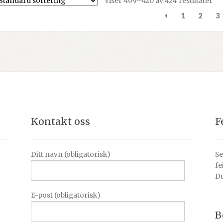
Viser 409–420 av 424 resultater
1
2
3
Kontakt oss
F
Ditt navn (obligatorisk)
Se
fe
Du
E-post (obligatorisk)
B