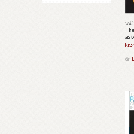
Will
The
ast
kr
2
L