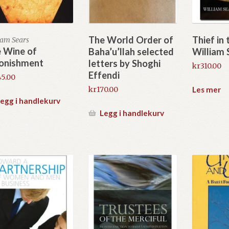
The World Order of
Thief in
iam Sears
 Wine of
Baha’u’llah selected
William 
onishment
letters by Shoghi
kr
310.00
Effendi
45.00
Les mer
kr
170.00
egg i handlekurv
Legg i handlekurv