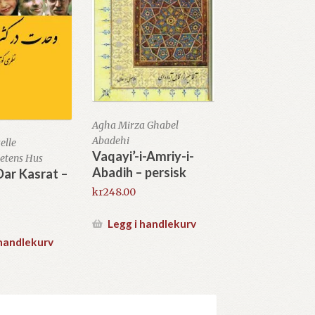
Agha Mirza Ghabel
Abadehi
elle
Vaqayi’-i-Amriy-i-
hetens Hus
Abadih – persisk
ar Kasrat –
kr
248.00
Legg i handlekurv
 handlekurv