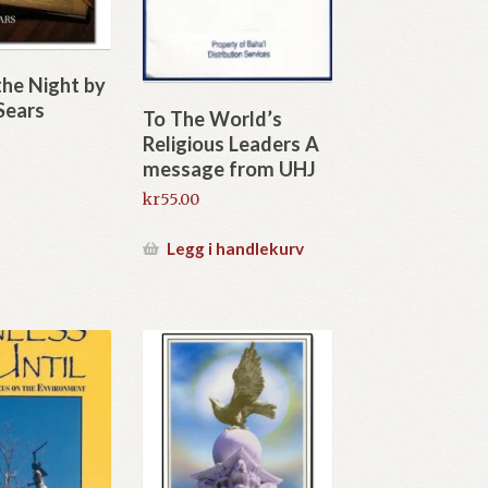
 the Night by
Sears
To The World’s
Religious Leaders A
message from UHJ
kr
55.00
Legg i handlekurv