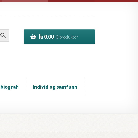
kr
0.00
0 produkter
 biografi
Individ og samfunn