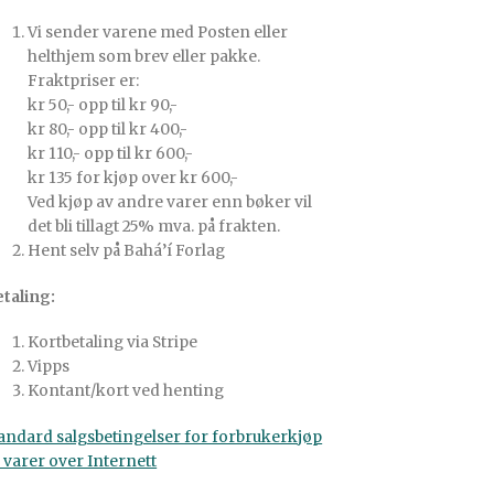
Vi sender varene med Posten eller
helthjem som brev eller pakke.
Fraktpriser er:
kr 50,- opp til kr 90,-
kr 80,- opp til kr 400,-
kr 110,- opp til kr 600,-
kr 135 for kjøp over kr 600,-
Ved kjøp av andre varer enn bøker vil
det bli tillagt 25% mva. på frakten.
Hent selv på Bahá’í Forlag
taling:
Kortbetaling via Stripe
Vipps
Kontant/kort ved henting
andard salgsbetingelser for forbrukerkjøp
 varer over Internett