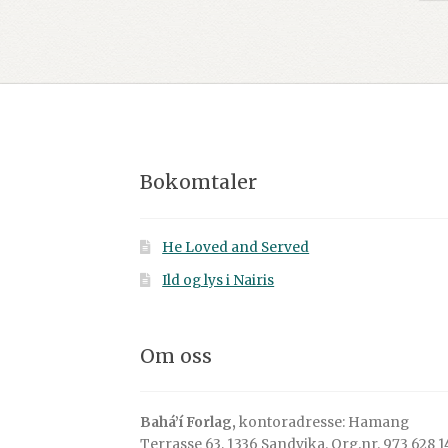
Bokomtaler
He Loved and Served
Ild og lys i Nairis
Om oss
Bahá’í Forlag,
kontoradresse: Hamang
Terrasse 63, 1336 Sandvika. Org.nr. 973 628 1