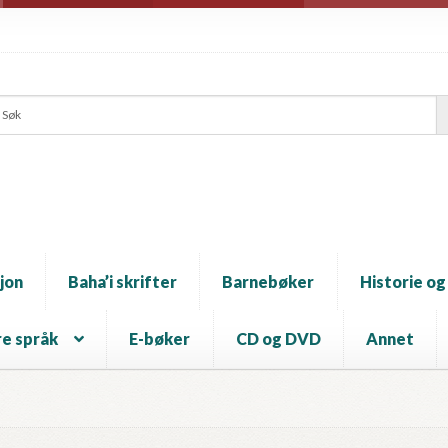
jon
Baha’i skrifter
Barnebøker
Historie og
e språk
E-bøker
CD og DVD
Annet