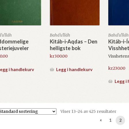
'u'lláh
Bahá'u'lláh
Bahá'u'lláh
ddommelige
Kitáb-i-Aqdas – Den
Kitáb-i-
teriejuveler
helligste bok
Visshhe
0.00
kr
300.00
Vissheten
kr
230.00
egg i handlekurv
Legg i handlekurv
Legg i
Viser 13–24 av 425 resultater
1
2