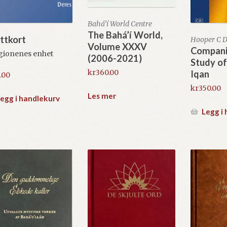
Bahá’í World Centre
The Bahá’í World,
ittkort
Hooper C 
Volume XXXV
Compani
gionenes enhet
(2006-2021)
Study of
kr
360.00
Iqan
.00
kr
350.00
Les mer
egg i handlekurv
Legg i