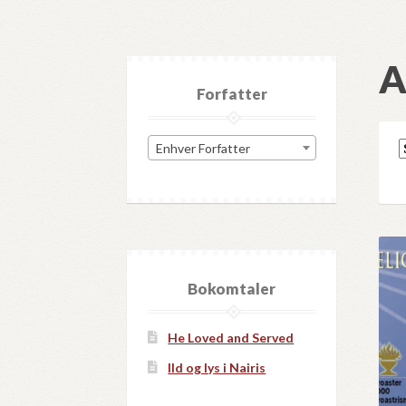
A
Forfatter
Enhver Forfatter
Bokomtaler
He Loved and Served
Ild og lys i Nairis