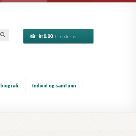
kr
0.00
0 produkter
 biografi
Individ og samfunn