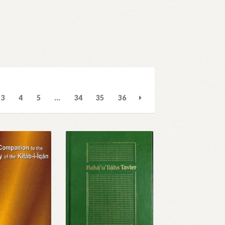
3
4
5
…
34
35
36