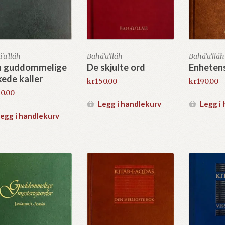
'u'lláh
Bahá'u'lláh
Bahá'u'lláh
n guddommelige
De skjulte ord
Enhetens
kede kaller
kr
150.00
kr
190.00
0.00
Legg i handlekurv
Legg i
egg i handlekurv