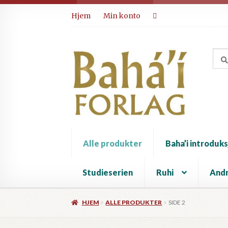
Hopp
Hopp
Hjem
Min konto
til
til
navigasjon
innhold
Alle produkter
Baha’i introduks
Studieserien
Ruhi
Andr
HJEM
ALLE PRODUKTER
SIDE 2