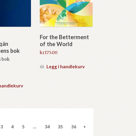
For the Betterment
Íqán
of the World
tens bok
kr
175.00
s bok
Legg i handlekurv
 handlekurv
3
4
5
…
34
35
36