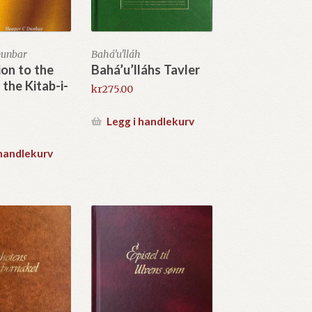
Dunbar
Bahá'u'lláh
on to the
Bahá’u’lláhs Tavler
 the Kitab-i-
kr
275.00
Legg i handlekurv
 handlekurv