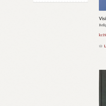
Vis
Reli
kr
19
L