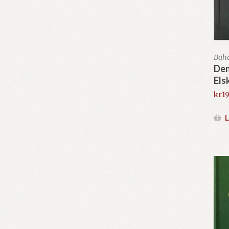
Bahá
De
Els
kr
19
L