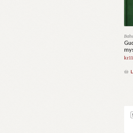
Bahá
Gu
mys
kr
11
L