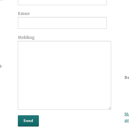
Emne
Melding
t-
Be
St
av