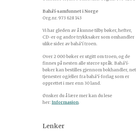
Bahá’í-samfunnet i Norge
Org.nr. 973 628 143
Vi har gleden av å kunne tilby bøker, hefter,
CD-er og andre trykksaker som omhandler
ulike sider av bahá’í troen.
Over 2 000 bøker er utgitt om troen, og de
finnes på nesten alle større språk. Bahá’í-
bøker kan bestilles gjennom bokhandler, net
tjenester og/eller fra bahá’í-forlag som er
opprettet i mer enn 30 land.
Ønsker du å lære mer kan du lese
her:
Informasjon
.
Lenker