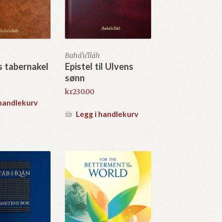
Bahá'u'lláh
 tabernakel
Epistel til Ulvens
sønn
kr
230.00
 handlekurv
Legg i handlekurv