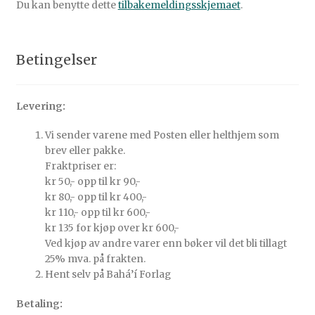
Du kan benytte dette
tilbakemeldingsskjemaet
.
Betingelser
Levering:
Vi sender varene med Posten eller helthjem som
brev eller pakke.
Fraktpriser er:
kr 50,- opp til kr 90,-
kr 80,- opp til kr 400,-
kr 110,- opp til kr 600,-
kr 135 for kjøp over kr 600,-
Ved kjøp av andre varer enn bøker vil det bli tillagt
25% mva. på frakten.
Hent selv på Bahá’í Forlag
Betaling: