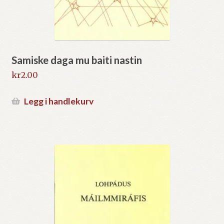
Samiske daga mu baiti nastin
kr
2.00
Legg i handlekurv