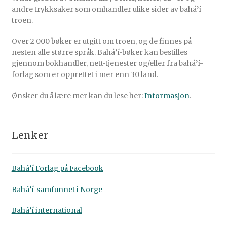
andre trykksaker som omhandler ulike sider av bahá’í
troen.
Over 2 000 bøker er utgitt om troen, og de finnes på
nesten alle større språk. Bahá’í-bøker kan bestilles
gjennom bokhandler, nett-tjenester og/eller fra bahá’í-
forlag som er opprettet i mer enn 30 land.
Ønsker du å lære mer kan du lese her:
Informasjon
.
Lenker
Bahá’í Forlag på Facebook
Bahá’í-samfunnet i Norge
Bahá’í international