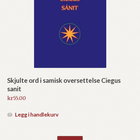
Skjulte ord i samisk oversettelse Ciegus
sanit
kr
55.00
Legg i handlekurv