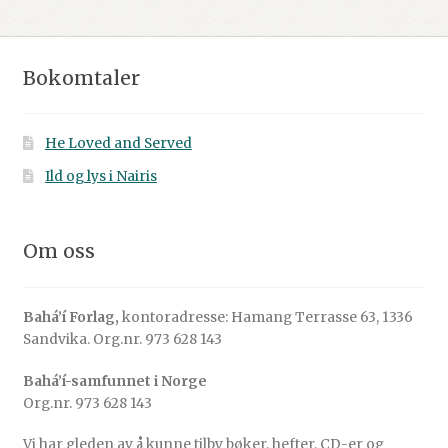
Bokomtaler
He Loved and Served
Ild og lys i Nairis
Om oss
Bahá’í Forlag,
kontoradresse: Hamang Terrasse 63, 1336
Sandvika. Org.nr. 973 628 143
Bahá’í-samfunnet i Norge
Org.nr. 973 628 143
Vi har gleden av å kunne tilby bøker, hefter, CD-er og