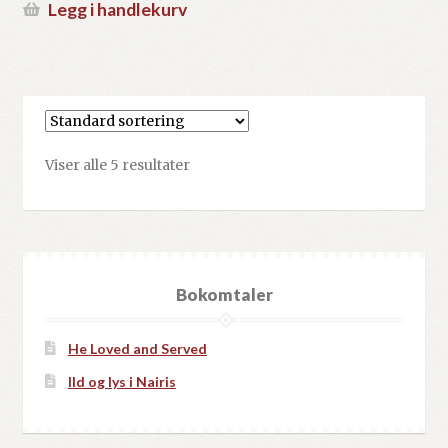
var:
pris
Legg i handlekurv
kr132.00.
er:
kr60.00.
Viser alle 5 resultater
Bokomtaler
He Loved and Served
Ild og lys i Nairis