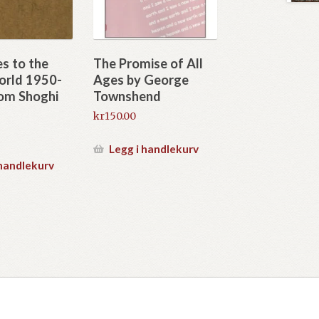
s to the
The Promise of All
orld 1950-
Ages by George
rom Shoghi
Townshend
kr
150.00
Legg i handlekurv
 handlekurv