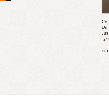
Con
Uni
Jus
kr
44
L