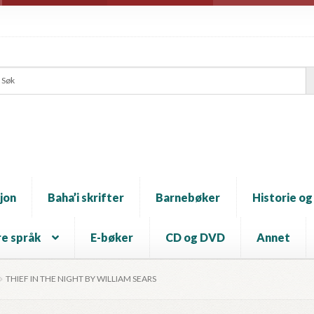
jon
Baha’i skrifter
Barnebøker
Historie og
e språk
E-bøker
CD og DVD
Annet
THIEF IN THE NIGHT BY WILLIAM SEARS