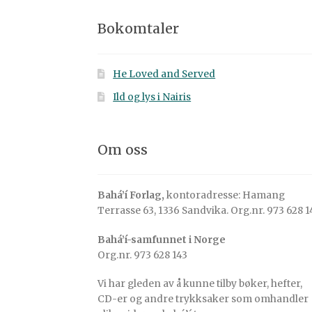
Bokomtaler
He Loved and Served
Ild og lys i Nairis
Om oss
Bahá’í Forlag,
kontoradresse: Hamang
Terrasse 63, 1336 Sandvika. Org.nr. 973 628 1
Bahá’í-samfunnet i Norge
Org.nr. 973 628 143
Vi har gleden av å kunne tilby bøker, hefter,
CD-er og andre trykksaker som omhandler