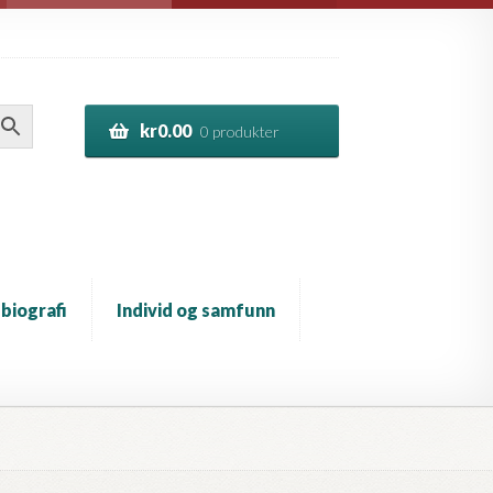
kr
0.00
0 produkter
 biografi
Individ og samfunn