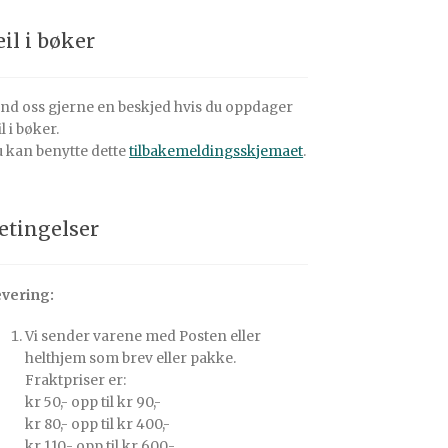
eil i bøker
nd oss gjerne en beskjed hvis du oppdager
il i bøker.
 kan benytte dette
tilbakemeldingsskjemaet
.
etingelser
vering:
Vi sender varene med Posten eller
helthjem som brev eller pakke.
Fraktpriser er:
kr 50,- opp til kr 90,-
kr 80,- opp til kr 400,-
kr 110,- opp til kr 600,-