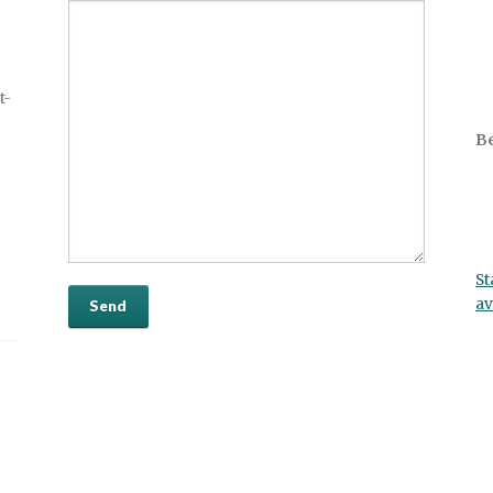
t-
Be
St
av