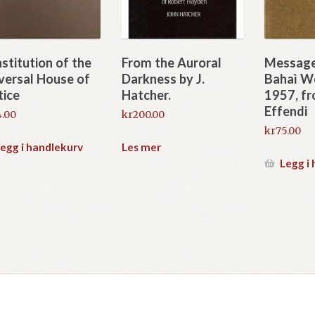
stitution of the
From the Auroral
Message
versal House of
Darkness by J.
Bahaì W
tice
Hatcher.
1957, f
Effendi
.00
kr
200.00
kr
75.00
egg i handlekurv
Les mer
Legg i