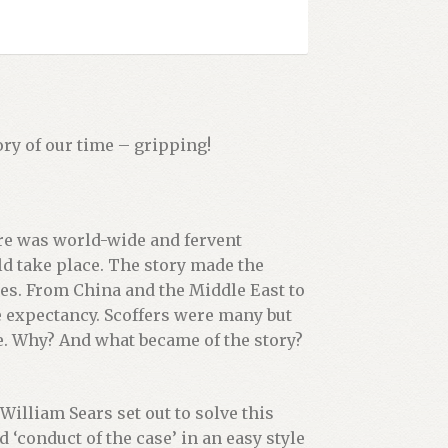
ory of our time – gripping!
ere was world-wide and fervent
ld take place. The story made the
es. From China and the Middle East to
e expectancy. Scoffers were many but
e. Why? And what became of the story?
illiam Sears set out to solve this
d ‘conduct of the case’ in an easy style