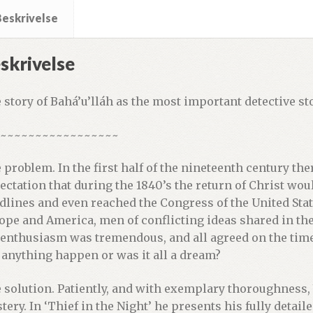
Beskrivelse
skrivelse
 story of Bahá’u’lláh as the most important detective st
~~~~~~~~~~~~~~~~~
 problem. In the first half of the nineteenth century th
ectation that during the 1840’s the return of Christ wou
dlines and even reached the Congress of the United Stat
ope and America, men of conflicting ideas shared in th
 enthusiasm was tremendous, and all agreed on the tim
 anything happen or was it all a dream?
 solution. Patiently, and with exemplary thoroughness, W
tery. In ‘Thief in the Night’ he presents his fully detaile