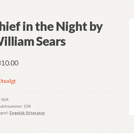
hief in the Night by
illiam Sears
310.00
Utsolgt
:
N/A
duktnummer:
104
gori:
Engelsk litteratur