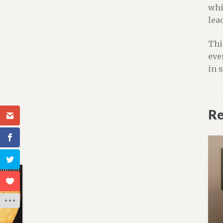
whi
lea
Thi
eve
in 
Re