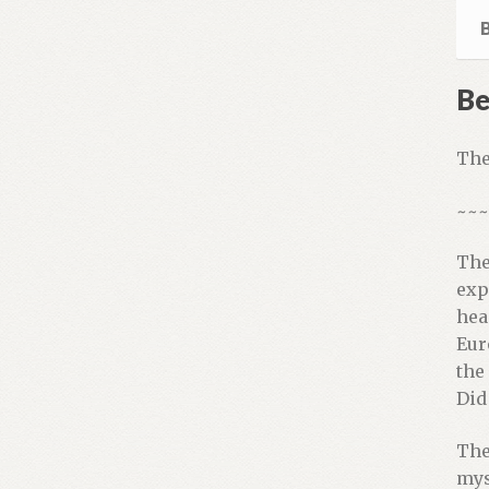
Be
The
~~~
The
exp
hea
Eur
the
Did
The
mys