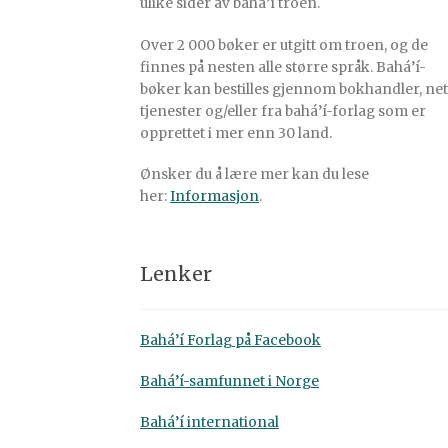
ulike sider av bahá’í troen.
Over 2 000 bøker er utgitt om troen, og de
finnes på nesten alle større språk. Bahá’í-
bøker kan bestilles gjennom bokhandler, net
tjenester og/eller fra bahá’í-forlag som er
opprettet i mer enn 30 land.
Ønsker du å lære mer kan du lese
her:
Informasjon
.
Lenker
Bahá’í Forlag på Facebook
Bahá’í-samfunnet i Norge
Bahá’í international