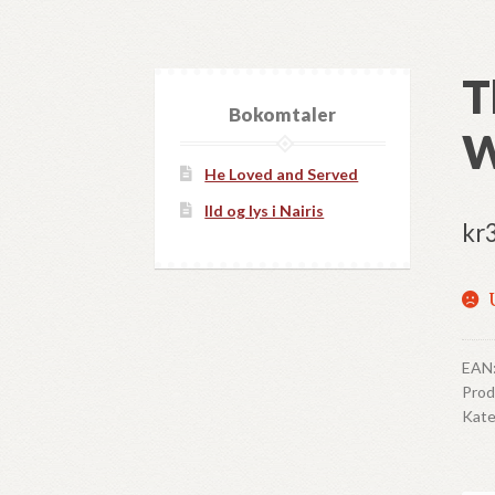
T
Bokomtaler
W
He Loved and Served
Ild og lys i Nairis
kr
EAN
Pro
Kate