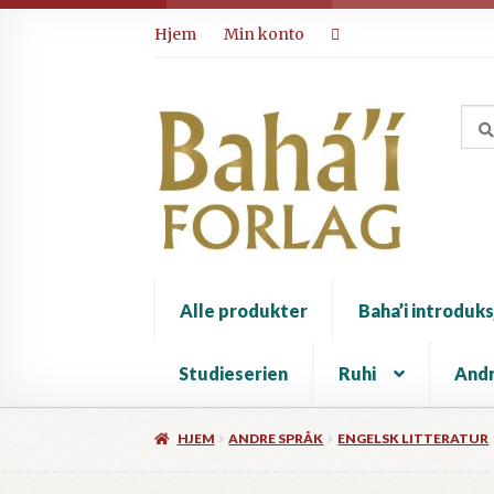
Hopp
Hopp
Hjem
Min konto
til
til
navigasjon
innhold
Alle produkter
Baha’i introduks
Studieserien
Ruhi
Andr
HJEM
ANDRE SPRÅK
ENGELSK LITTERATUR