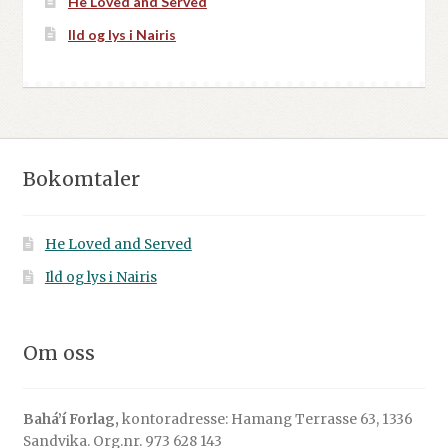
He Loved and Served
Ild og lys i Nairis
Bokomtaler
He Loved and Served
Ild og lys i Nairis
Om oss
Bahá’í Forlag,
kontoradresse: Hamang Terrasse 63, 1336
Sandvika. Org.nr. 973 628 143