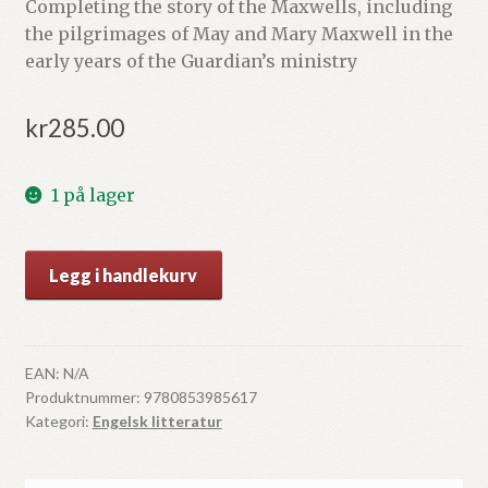
Completing the story of the Maxwells, including
the pilgrimages of May and Mary Maxwell in the
early years of the Guardian’s ministry
kr
285.00
1 på lager
The
Legg i handlekurv
Maxwells
of
Montreal
antall
EAN:
N/A
Produktnummer:
9780853985617
Kategori:
Engelsk litteratur