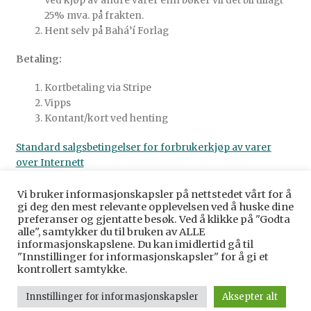
Ved kjøp av andre varer enn bøker vil det bli tillagt
25% mva. på frakten.
Hent selv på Bahá’í Forlag
Betaling:
Kortbetaling via Stripe
Vipps
Kontant/kort ved henting
Standard salgsbetingelser for forbrukerkjøp av varer
over Internett
Vi bruker informasjonskapsler på nettstedet vårt for å
gi deg den mest relevante opplevelsen ved å huske dine
preferanser og gjentatte besøk. Ved å klikke på "Godta
alle", samtykker du til bruken av ALLE
© Baha’i Forlag Norge 2026
informasjonskapslene. Du kan imidlertid gå til
Personvernerklæring
Bygget med WooCommerce
.
"Innstillinger for informasjonskapsler" for å gi et
kontrollert samtykke.
Innstillinger for informasjonskapsler
Aksepter alt
0