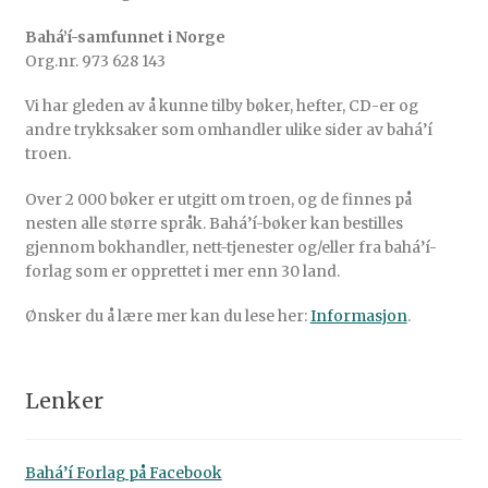
Bahá’í-samfunnet i Norge
Org.nr. 973 628 143
Vi har gleden av å kunne tilby bøker, hefter, CD-er og
andre trykksaker som omhandler ulike sider av bahá’í
troen.
Over 2 000 bøker er utgitt om troen, og de finnes på
nesten alle større språk. Bahá’í-bøker kan bestilles
gjennom bokhandler, nett-tjenester og/eller fra bahá’í-
forlag som er opprettet i mer enn 30 land.
Ønsker du å lære mer kan du lese her:
Informasjon
.
Lenker
Bahá’í Forlag på Facebook