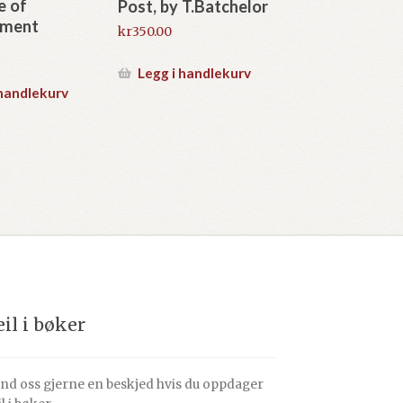
e of
Post, by T.Batchelor
hment
kr
350.00
Legg i handlekurv
 handlekurv
eil i bøker
nd oss gjerne en beskjed hvis du oppdager