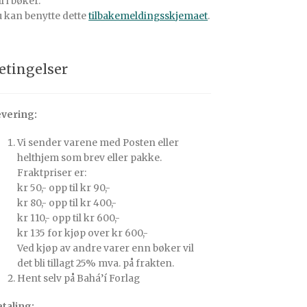
il i bøker.
 kan benytte dette
tilbakemeldingsskjemaet
.
etingelser
vering:
Vi sender varene med Posten eller
helthjem som brev eller pakke.
Fraktpriser er:
kr 50,- opp til kr 90,-
kr 80,- opp til kr 400,-
kr 110,- opp til kr 600,-
kr 135 for kjøp over kr 600,-
Ved kjøp av andre varer enn bøker vil
det bli tillagt 25% mva. på frakten.
Hent selv på Bahá’í Forlag
taling: