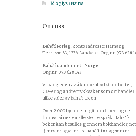
Ild og lys i Nairis
Om oss
Bahá’í Forlag,
kontoradresse: Hamang
Terrasse 63, 1336 Sandvika. Org.nr. 973 628 1
Bahá’í-samfunnet i Norge
Org.nr. 973 628 143
Vi har gleden av å kunne tilby bøker, hefter,
CD-er og andre trykksaker som omhandler
ulike sider av bahá’í troen.
Over 2 000 bøker er utgitt om troen, og de
finnes på nesten alle større språk. Bahá’í-
bøker kan bestilles gjennom bokhandler, net
tjenester og/eller fra bahá’í-forlag som er