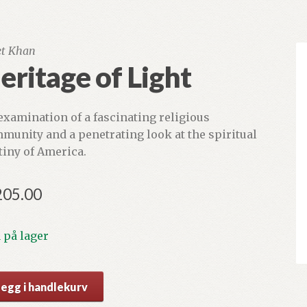
et Khan
eritage of Light
examination of a fascinating religious
munity and a penetrating look at the spiritual
tiny of America.
205.00
1 på lager
itage
Legg i handlekurv