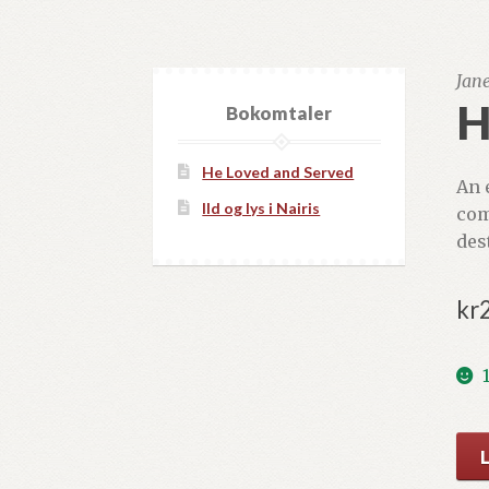
Jan
H
Bokomtaler
He Loved and Served
An 
Ild og lys i Nairis
com
des
kr
Her
of