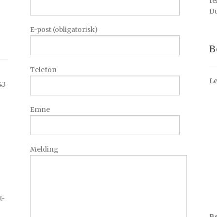
fe
Du
E-post (obligatorisk)
B
Telefon
Le
43
Emne
Melding
t-
Be