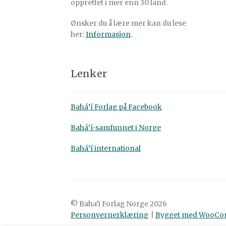
opprettet i mer enn 30 land.
Ønsker du å lære mer kan du lese
her:
Informasjon
.
Lenker
Bahá’í Forlag på Facebook
Bahá’í-samfunnet i Norge
Bahá’í international
© Baha’i Forlag Norge 2026
Personvernerklæring
Bygget med WooC