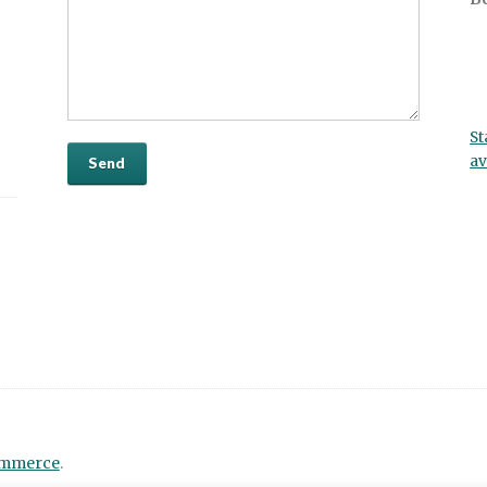
St
av
ommerce
.