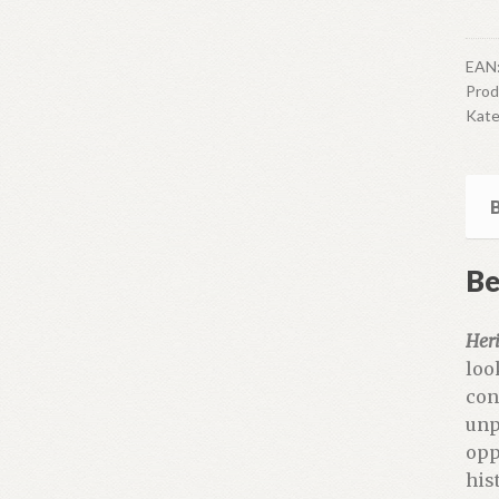
Lig
anta
EAN
Pro
Kate
Be
Heri
loo
con
unp
opp
his