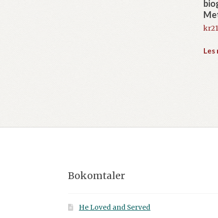
bio
Me
kr
21
Les
Bokomtaler
He Loved and Served