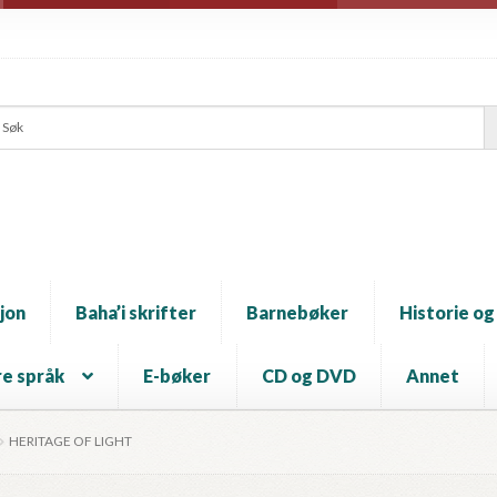
jon
Baha’i skrifter
Barnebøker
Historie og
e språk
E-bøker
CD og DVD
Annet
HERITAGE OF LIGHT