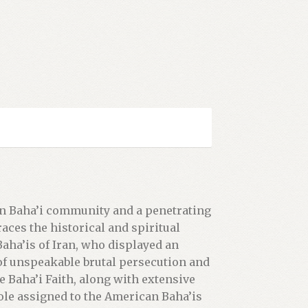
an Baha’i community and a penetrating
races the historical and spiritual
Baha’is of Iran, who displayed an
of unspeakable brutal persecution and
 Baha’i Faith, along with extensive
ole assigned to the American Baha’is