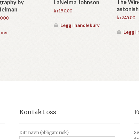
The Win
graphy by
LaNelma Johnson
astonis
telman
kr
150.00
kr
245.00
0.00
Legg i handlekurv
Legg i
 mer
Kontakt oss
F
Ditt navn (obligatorisk)
Se