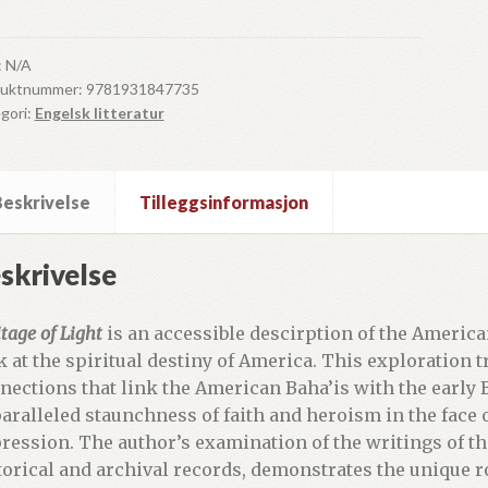
ht
ll
:
N/A
duktnummer:
9781931847735
gori:
Engelsk litteratur
Beskrivelse
Tilleggsinformasjon
skrivelse
tage of Light
is an accessible descirption of the Americ
k at the spiritual destiny of America. This exploration t
nections that link the American Baha’is with the early 
aralleled staunchness of faith and heroism in the face 
ression. The author’s examination of the writings of the
torical and archival records, demonstrates the unique r