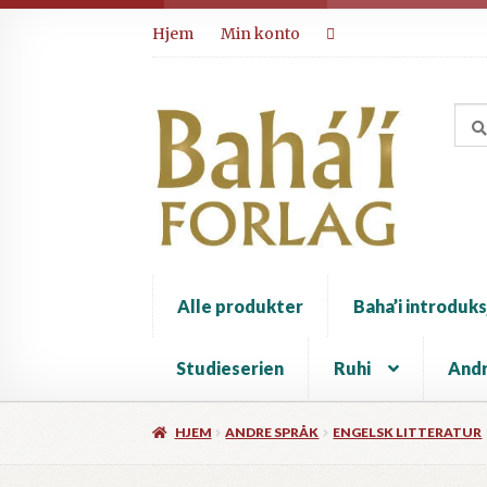
Hopp
Hopp
Hjem
Min konto
til
til
navigasjon
innhold
Alle produkter
Baha’i introduks
Studieserien
Ruhi
Andr
HJEM
ANDRE SPRÅK
ENGELSK LITTERATUR