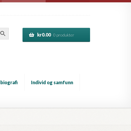
kr
0.00
0 produkter
 biografi
Individ og samfunn