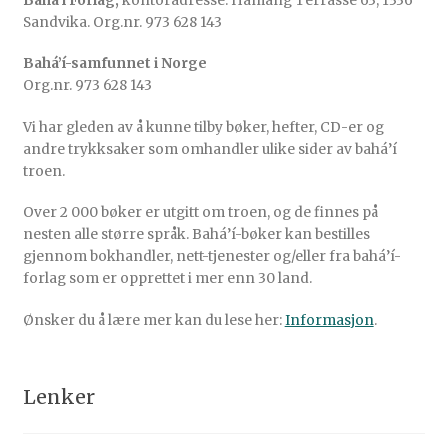
Bahá’í Forlag,
kontoradresse: Hamang Terrasse 63, 1336
Sandvika. Org.nr. 973 628 143
Bahá’í-samfunnet i Norge
Org.nr. 973 628 143
Vi har gleden av å kunne tilby bøker, hefter, CD-er og
andre trykksaker som omhandler ulike sider av bahá’í
troen.
Over 2 000 bøker er utgitt om troen, og de finnes på
nesten alle større språk. Bahá’í-bøker kan bestilles
gjennom bokhandler, nett-tjenester og/eller fra bahá’í-
forlag som er opprettet i mer enn 30 land.
Ønsker du å lære mer kan du lese her:
Informasjon
.
Lenker