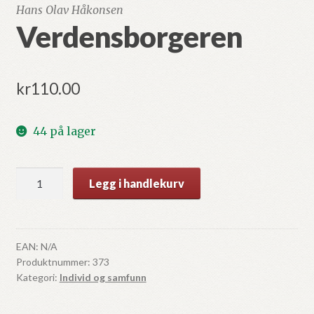
Hans Olav Håkonsen
Verdensborgeren
kr
110.00
44 på lager
Verdensborgeren
Legg i handlekurv
antall
EAN:
N/A
Produktnummer:
373
Kategori:
Individ og samfunn