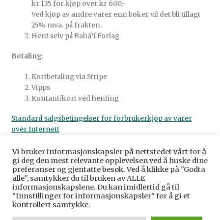
kr 135 for kjøp over kr 600,-
Ved kjøp av andre varer enn bøker vil det bli tillagt
25% mva. på frakten.
Hent selv på Bahá’í Forlag
Betaling:
Kortbetaling via Stripe
Vipps
Kontant/kort ved henting
Standard salgsbetingelser for forbrukerkjøp av varer
over Internett
Vi bruker informasjonskapsler på nettstedet vårt for å
gi deg den mest relevante opplevelsen ved å huske dine
preferanser og gjentatte besøk. Ved å klikke på "Godta
alle", samtykker du til bruken av ALLE
© Baha’i Forlag Norge 2026
informasjonskapslene. Du kan imidlertid gå til
Personvernerklæring
Bygget med WooCommerce
.
"Innstillinger for informasjonskapsler" for å gi et
kontrollert samtykke.