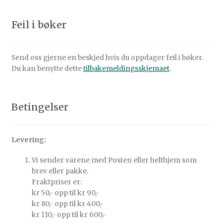
Feil i bøker
Send oss gjerne en beskjed hvis du oppdager feil i bøker.
Du kan benytte dette
tilbakemeldingsskjemaet
.
Betingelser
Levering:
Vi sender varene med Posten eller helthjem som
brev eller pakke.
Fraktpriser er:
kr 50,- opp til kr 90,-
kr 80,- opp til kr 400,-
kr 110,- opp til kr 600,-