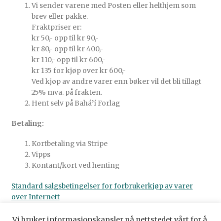
Vi sender varene med Posten eller helthjem som
brev eller pakke.
Fraktpriser er:
kr 50,- opp til kr 90,-
kr 80,- opp til kr 400,-
kr 110,- opp til kr 600,-
kr 135 for kjøp over kr 600,-
Ved kjøp av andre varer enn bøker vil det bli tillagt
25% mva. på frakten.
Hent selv på Bahá’í Forlag
Betaling:
Kortbetaling via Stripe
Vipps
Kontant/kort ved henting
Standard salgsbetingelser for forbrukerkjøp av varer
over Internett
Vi bruker informasjonskapsler på nettstedet vårt for å