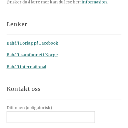
Ønsker du å lære mer kan du lese her:
Informasjon
.
Lenker
Bahá’í Forlag på Facebook
Bahá’í-samfunnet i Norge
Bahá’í international
Kontakt oss
Ditt navn (obligatorisk)