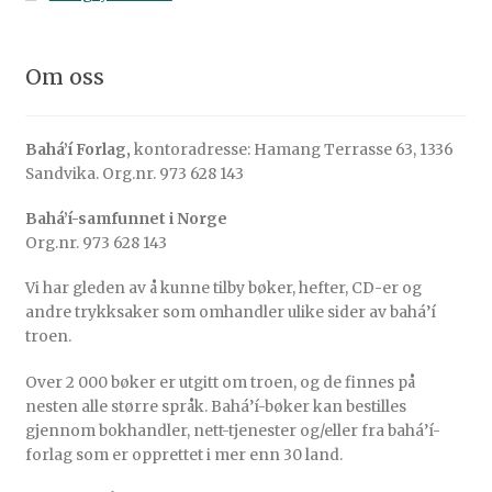
Om oss
Bahá’í Forlag,
kontoradresse: Hamang Terrasse 63, 1336
Sandvika. Org.nr. 973 628 143
Bahá’í-samfunnet i Norge
Org.nr. 973 628 143
Vi har gleden av å kunne tilby bøker, hefter, CD-er og
andre trykksaker som omhandler ulike sider av bahá’í
troen.
Over 2 000 bøker er utgitt om troen, og de finnes på
nesten alle større språk. Bahá’í-bøker kan bestilles
gjennom bokhandler, nett-tjenester og/eller fra bahá’í-
forlag som er opprettet i mer enn 30 land.