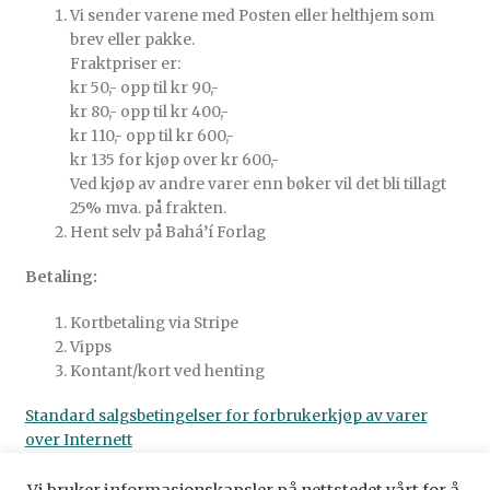
Vi sender varene med Posten eller helthjem som
brev eller pakke.
Fraktpriser er:
kr 50,- opp til kr 90,-
kr 80,- opp til kr 400,-
kr 110,- opp til kr 600,-
kr 135 for kjøp over kr 600,-
Ved kjøp av andre varer enn bøker vil det bli tillagt
25% mva. på frakten.
Hent selv på Bahá’í Forlag
Betaling:
Kortbetaling via Stripe
Vipps
Kontant/kort ved henting
Standard salgsbetingelser for forbrukerkjøp av varer
over Internett