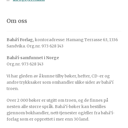
Om oss
Bahá’í Forlag,
kontoradresse: Hamang Terrasse 63, 1336
Sandvika. Org.nr. 973 628 143
Bahá’í-samfunnet i Norge
Org.nr. 973 628 143
Vi har gleden av å kunne tilby bøker, hefter, CD-er og
andre trykksaker som omhandler ulike sider av bahá’í
troen.
Over 2 000 bøker er utgitt om troen, og de finnes på
nesten alle større språk. Bahá’í-bøker kan bestilles
gjennom bokhandler, nett-tjenester og/eller fra bahá’í-
forlag som er opprettet i mer enn 30 land.