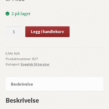
2 på lager
Does
Legg i handlekurv
man
have
free
will?
EAN:
N/A
Produktnummer:
827
by
Kategori:
Engelsk litteratur
Betty
Frost
antall
Beskrivelse
Beskrivelse