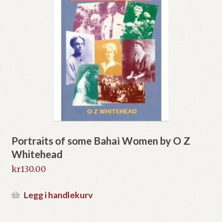
Portraits of some Bahaì Women by O Z
Whitehead
kr
130.00
Legg i handlekurv