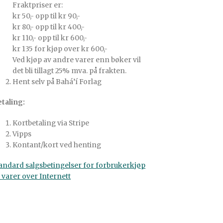
Fraktpriser er:
kr 50,- opp til kr 90,-
kr 80,- opp til kr 400,-
kr 110,- opp til kr 600,-
kr 135 for kjøp over kr 600,-
Ved kjøp av andre varer enn bøker vil
det bli tillagt 25% mva. på frakten.
Hent selv på Bahá’í Forlag
taling:
Kortbetaling via Stripe
Vipps
Kontant/kort ved henting
andard salgsbetingelser for forbrukerkjøp
 varer over Internett