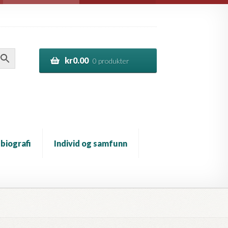
kr
0.00
0 produkter
 biografi
Individ og samfunn