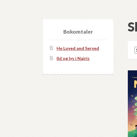
S
Bokomtaler
He Loved and Served
Ild og lys i Nairis