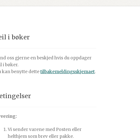
eil i bøker
nd oss gjerne en beskjed hvis du oppdager
il i bøker.
 kan benytte dette
tilbakemeldingsskjemaet
.
etingelser
vering:
Vi sender varene med Posten eller
helthjem som brev eller pakke.