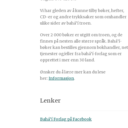
Vi har gleden av å kunne tilby bøker, hefter,
CD-er og andre trykksaker som omhandler
ulike sider av bahá’í troen.
Over 2 000 bøker er utgitt om troen, og de
finnes på nesten alle større språk. Bahá’í-
bøker kan bestilles gjennom bokhandler, net
tjenester og/eller fra bahá’í-forlag som er
opprettet i mer enn 30 land.
Ønsker du å lære mer kan du lese
her:
Informasjon
.
Lenker
Bahá’í Forlag på Facebook