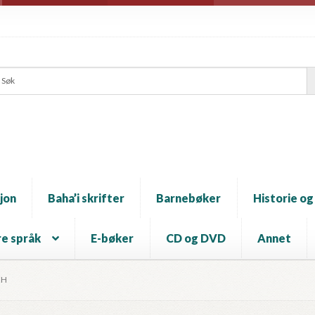
jon
Baha’i skrifter
Barnebøker
Historie og
e språk
E-bøker
CD og DVD
Annet
EH