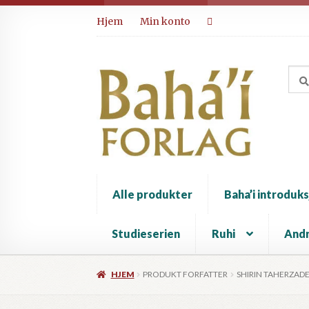
Hopp
Hopp
Hjem
Min konto
til
til
navigasjon
innhold
Alle produkter
Baha’i introduks
Studieserien
Ruhi
Andr
HJEM
PRODUKT FORFATTER
SHIRIN TAHERZAD