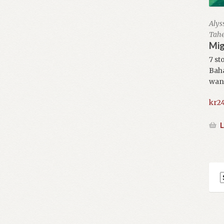
Alyss
Tah
Mig
7 st
Bahá
want
kr
2
L