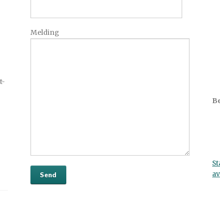
Melding
t-
Be
St
av