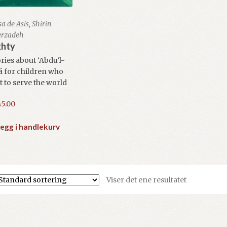
a de Asis, Shirin
erzadeh
hty
ories about ‘Abdu’l-
 for children who
 to serve the world
45.00
egg i handlekurv
Viser det ene resultatet