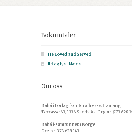
Bokomtaler
He Loved and Served
Ild og lys i Nairis
Om oss
Bahá’í Forlag,
kontoradresse: Hamang
Terrasse 63, 1336 Sandvika. Org.nr. 973 628 1
Bahá’í-samfunnet i Norge
Org.nr. 973 628 143