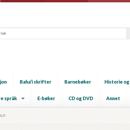
jon
Baha’i skrifter
Barnebøker
Historie og
e språk
E-bøker
CD og DVD
Annet
ALD