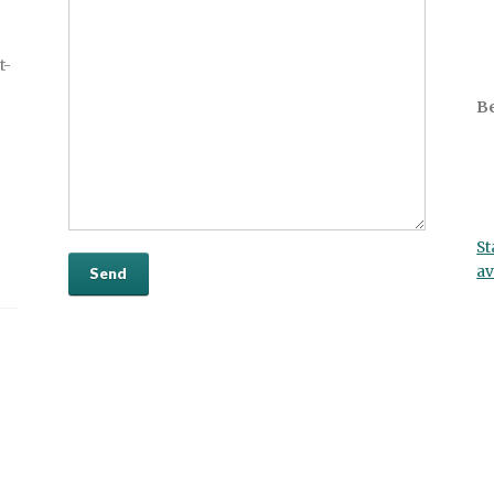
t-
Be
St
av