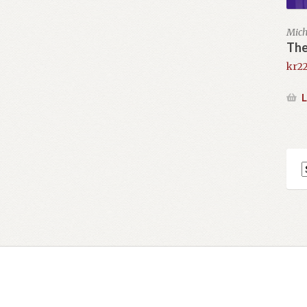
Mich
The
kr
2
L