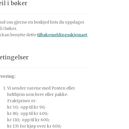
eil i bøker
nd oss gjerne en beskjed hvis du oppdager
il i bøker.
 kan benytte dette
tilbakemeldingsskjemaet
.
etingelser
vering:
Vi sender varene med Posten eller
helthjem som brev eller pakke.
Fraktpriser er:
kr 50,- opp til kr 90,-
kr 80,- opp til kr 400,-
kr 110,- opp til kr 600,-
kr 135 for kjøp over kr 600,-