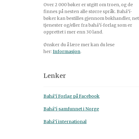
Over 2 000 bøker er utgitt om troen, og de
finnes på nesten alle større språk. Bahá’í-
bøker kan bestilles gjennom bokhandler, net
tjenester og/eller fra bahá’í-forlag som er
opprettet i mer enn 30 land.
Ønsker du å lære mer kan du lese
her:
Informasjon
.
Lenker
Bahá’í Forlag på Facebook
Bahá’í-samfunnet i Norge
Bahá’í international