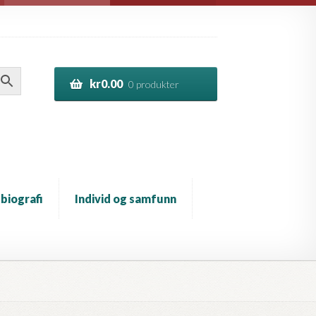
kr
0.00
0 produkter
 biografi
Individ og samfunn