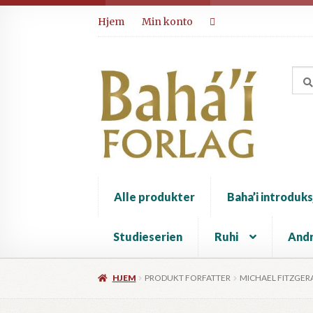
Hopp
Hopp
Hjem
Min konto
til
til
navigasjon
innhold
Alle produkter
Baha’i introduks
Studieserien
Ruhi
Andr
HJEM
PRODUKT FORFATTER
MICHAEL FITZGER