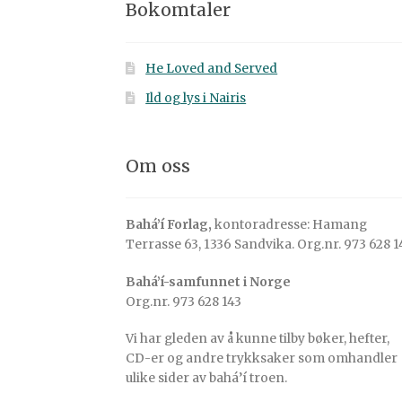
Bokomtaler
He Loved and Served
Ild og lys i Nairis
Om oss
Bahá’í Forlag,
kontoradresse: Hamang
Terrasse 63, 1336 Sandvika. Org.nr. 973 628 1
Bahá’í-samfunnet i Norge
Org.nr. 973 628 143
Vi har gleden av å kunne tilby bøker, hefter,
CD-er og andre trykksaker som omhandler
ulike sider av bahá’í troen.