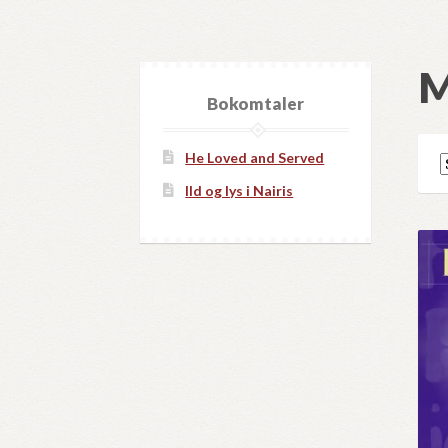
M
Bokomtaler
He Loved and Served
Ild og lys i Nairis