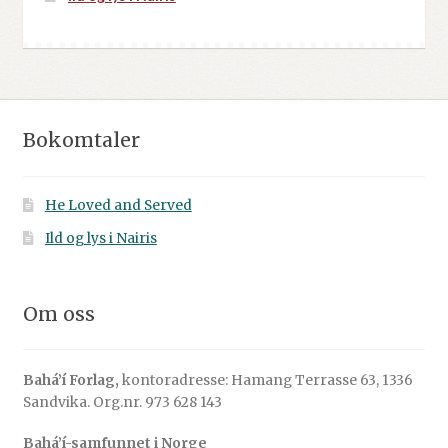
Bokomtaler
He Loved and Served
Ild og lys i Nairis
Om oss
Bahá’í Forlag,
kontoradresse: Hamang Terrasse 63, 1336
Sandvika. Org.nr. 973 628 143
Bahá’í-samfunnet i Norge