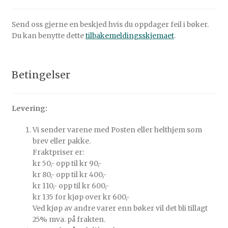
Send oss gjerne en beskjed hvis du oppdager feil i bøker.
Du kan benytte dette
tilbakemeldingsskjemaet
.
Betingelser
Levering:
Vi sender varene med Posten eller helthjem som
brev eller pakke.
Fraktpriser er:
kr 50,- opp til kr 90,-
kr 80,- opp til kr 400,-
kr 110,- opp til kr 600,-
kr 135 for kjøp over kr 600,-
Ved kjøp av andre varer enn bøker vil det bli tillagt
25% mva. på frakten.