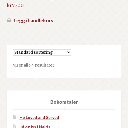
kr
55.00
Legg i handlekurv
Viser alle 4 resultater
Bokomtaler
He Loved and Served
Ild og lys i Nairis