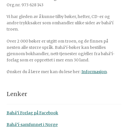
Org.nr. 973 628 143
Vi har gleden av å kunne tilby bøker, hefter, CD-er og
andre trykksaker som omhandler ulike sider av bahá’í
troen.
Over 2 000 bøker er utgitt om troen, og de finnes på
nesten alle større språk. Bahá’í-bøker kan bestilles
gjennom bokhandler, nett-tjenester og/eller fra bahá’í-
forlag som er opprettet i mer enn 30 land.
Ønsker du å lære mer kan du lese her:
Informasjon
.
Lenker
Bahá’í Forlag på Facebook
Bahá’í-samfunnet i Norge