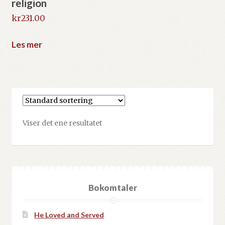
religion
kr
231.00
Les mer
Viser det ene resultatet
Bokomtaler
He Loved and Served