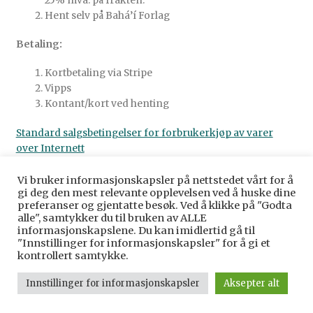
25% mva. på frakten.
Hent selv på Bahá’í Forlag
Betaling:
Kortbetaling via Stripe
Vipps
Kontant/kort ved henting
Standard salgsbetingelser for forbrukerkjøp av varer
over Internett
Vi bruker informasjonskapsler på nettstedet vårt for å
gi deg den mest relevante opplevelsen ved å huske dine
preferanser og gjentatte besøk. Ved å klikke på "Godta
alle", samtykker du til bruken av ALLE
© Baha’i Forlag Norge 2026
informasjonskapslene. Du kan imidlertid gå til
Personvernerklæring
Bygget med WooCommerce
.
"Innstillinger for informasjonskapsler" for å gi et
kontrollert samtykke.
Innstillinger for informasjonskapsler
Aksepter alt
0