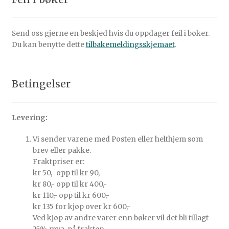
Send oss gjerne en beskjed hvis du oppdager feil i bøker.
Du kan benytte dette
tilbakemeldingsskjemaet
.
Betingelser
Levering:
Vi sender varene med Posten eller helthjem som
brev eller pakke.
Fraktpriser er:
kr 50,- opp til kr 90,-
kr 80,- opp til kr 400,-
kr 110,- opp til kr 600,-
kr 135 for kjøp over kr 600,-
Ved kjøp av andre varer enn bøker vil det bli tillagt