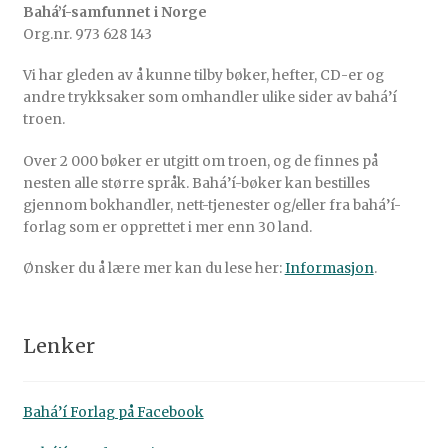
Bahá’í-samfunnet i Norge
Org.nr. 973 628 143
Vi har gleden av å kunne tilby bøker, hefter, CD-er og
andre trykksaker som omhandler ulike sider av bahá’í
troen.
Over 2 000 bøker er utgitt om troen, og de finnes på
nesten alle større språk. Bahá’í-bøker kan bestilles
gjennom bokhandler, nett-tjenester og/eller fra bahá’í-
forlag som er opprettet i mer enn 30 land.
Ønsker du å lære mer kan du lese her:
Informasjon
.
Lenker
Bahá’í Forlag på Facebook