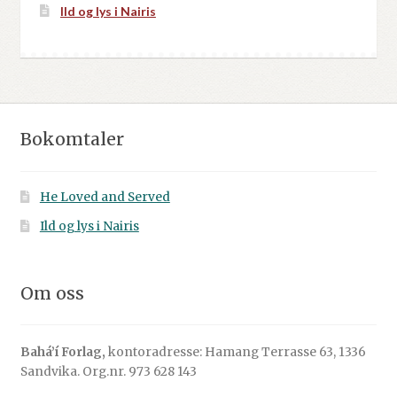
Ild og lys i Nairis
Bokomtaler
He Loved and Served
Ild og lys i Nairis
Om oss
Bahá’í Forlag,
kontoradresse: Hamang Terrasse 63, 1336
Sandvika. Org.nr. 973 628 143