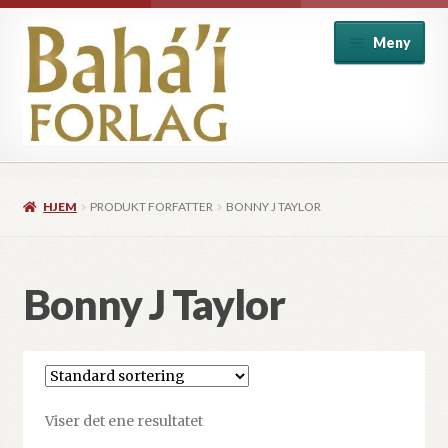
Hopp
Hopp
Meny
til
til
navigasjon
innhold
Alle produkter
HJEM
PRODUKT FORFATTER
BONNY J TAYLOR
Baha’i introduksjon
Baha’i skrifter
Bonny J Taylor
Barnebøker
Historie og biografi
Viser det ene resultatet
Individ og samfunn