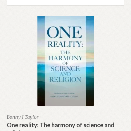
Studieserien
Fold
Ruhi
ut
under
Fold
Andre språk
ut
under
E-bøker
CD og DVD
Annet
Bonny J Taylor
One reality: The harmony of science and