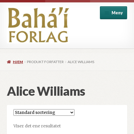
Hopp
Hopp
Meny
til
til
navigasjon
innhold
Alle produkter
HJEM
PRODUKT FORFATTER
ALICE WILLIAMS
Baha’i introduksjon
Baha’i skrifter
Alice Williams
Barnebøker
Historie og biografi
Viser det ene resultatet
Individ og samfunn