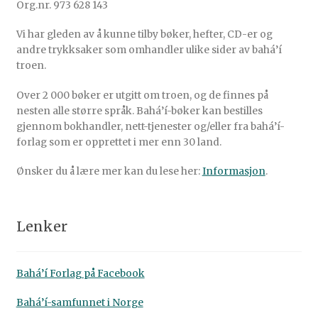
Org.nr. 973 628 143
Vi har gleden av å kunne tilby bøker, hefter, CD-er og
andre trykksaker som omhandler ulike sider av bahá’í
troen.
Over 2 000 bøker er utgitt om troen, og de finnes på
nesten alle større språk. Bahá’í-bøker kan bestilles
gjennom bokhandler, nett-tjenester og/eller fra bahá’í-
forlag som er opprettet i mer enn 30 land.
Ønsker du å lære mer kan du lese her:
Informasjon
.
Lenker
Bahá’í Forlag på Facebook
Bahá’í-samfunnet i Norge