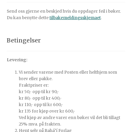
Send oss gjerne en beskjed hvis du oppdager feil i bøker.
Du kan benytte dette
tilbakemeldingsskjemaet
.
Betingelser
Levering:
Vi sender varene med Posten eller helthjem som
brev eller pakke.
Fraktpriser er:
kr 50,- opp til kr 90,-
kr 80,- opp til kr 400,-
kr 110,- opp til kr 600,-
kr 135 for kjøp over kr 600,-
Ved kjøp av andre varer enn bøker vil det bli tillagt
25% mva. på frakten.
Hent selv på Bahá’í Forlag