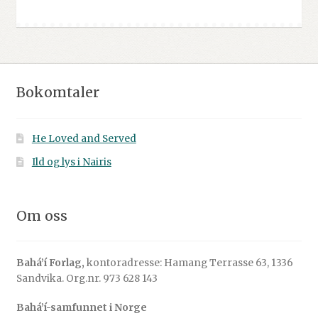
Bokomtaler
He Loved and Served
Ild og lys i Nairis
Om oss
Bahá’í Forlag,
kontoradresse: Hamang Terrasse 63, 1336
Sandvika. Org.nr. 973 628 143
Bahá’í-samfunnet i Norge