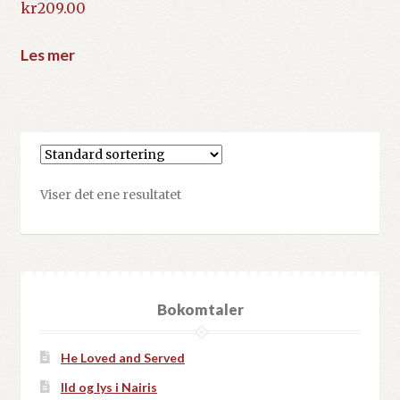
kr
209.00
Les mer
Viser det ene resultatet
Bokomtaler
He Loved and Served
Ild og lys i Nairis