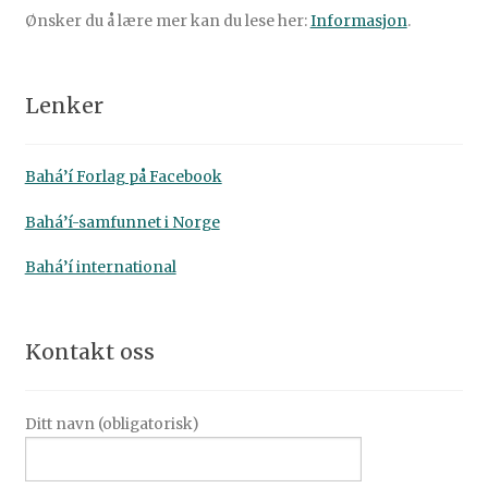
Ønsker du å lære mer kan du lese her:
Informasjon
.
Lenker
Bahá’í Forlag på Facebook
Bahá’í-samfunnet i Norge
Bahá’í international
Kontakt oss
Ditt navn (obligatorisk)