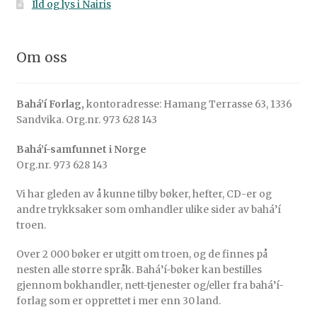
Ild og lys i Nairis
Om oss
Bahá’í Forlag,
kontoradresse: Hamang Terrasse 63, 1336
Sandvika. Org.nr. 973 628 143
Bahá’í-samfunnet i Norge
Org.nr. 973 628 143
Vi har gleden av å kunne tilby bøker, hefter, CD-er og
andre trykksaker som omhandler ulike sider av bahá’í
troen.
Over 2 000 bøker er utgitt om troen, og de finnes på
nesten alle større språk. Bahá’í-bøker kan bestilles
gjennom bokhandler, nett-tjenester og/eller fra bahá’í-
forlag som er opprettet i mer enn 30 land.