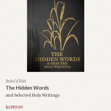
Bahá'u'lláh
The Hidden Words
and Selected Holy Writings
kr
190.00