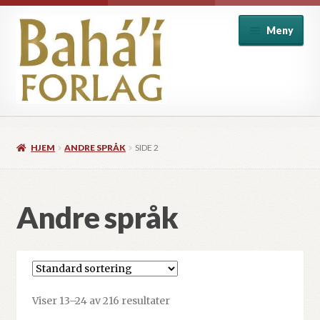
Hopp
Hopp
Meny
til
til
navigasjon
innhold
Alle produkter
HJEM
ANDRE SPRÅK
SIDE 2
Baha’i introduksjon
Baha’i skrifter
Andre språk
Barnebøker
Historie og biografi
Viser 13–24 av 216 resultater
Individ og samfunn