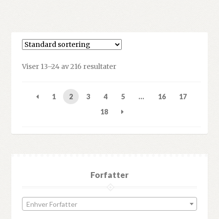
Viser 13–24 av 216 resultater
1
2
3
4
5
…
16
17
18
Forfatter
Enhver Forfatter