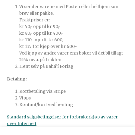
Vi sender varene med Posten eller helthjem som
brev eller pakke.
Fraktpriser er:
kr 50,- opp til kr 90,-
kr 80,- opp til kr 400,-
kr 110,- opp til kr 600,-
kr 135 for kjøp over kr 600,-
Ved kjøp av andre varer enn bøker vil det bli tillagt
25% mva. på frakten.
Hent selv på Bahá’í Forlag
Betaling:
Kortbetaling via Stripe
Vipps
Kontant/kort ved henting
Standard salgsbetingelser for forbrukerkjøp av varer
over Internett