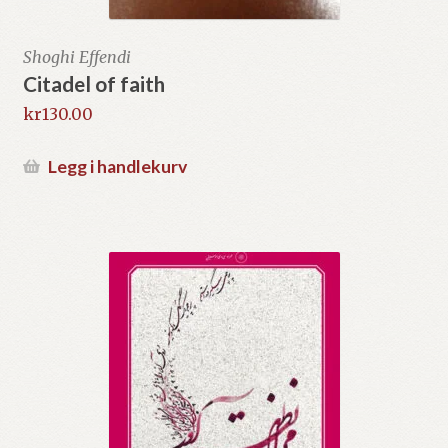
Shoghi Effendi
Citadel of faith
kr
130.00
Legg i handlekurv