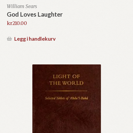
William Sears
God Loves Laughter
kr
210.00
Legg i handlekurv