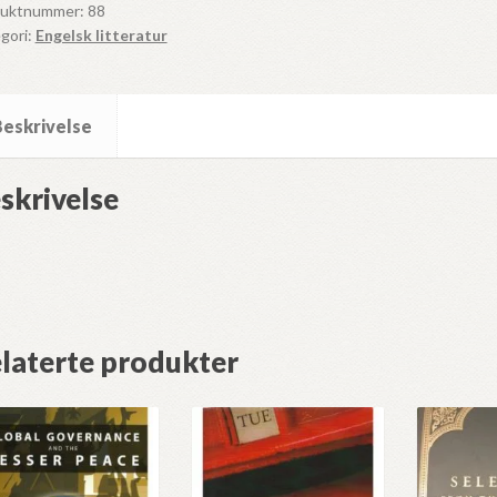
duktnummer:
88
in
gori:
Engelsk litteratur
zlo
ll
Beskrivelse
skrivelse
laterte produkter