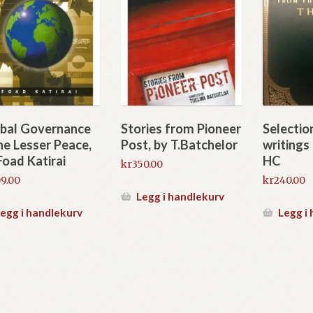
bal Governance
Stories from Pioneer
Selectio
he Lesser Peace,
Post, by T.Batchelor
writings
Foad Katirai
HC
kr
350.00
9.00
kr
240.00
Legg i handlekurv
egg i handlekurv
Legg i