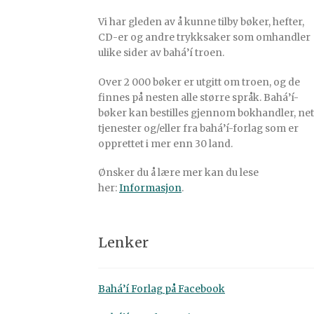
Vi har gleden av å kunne tilby bøker, hefter,
CD-er og andre trykksaker som omhandler
ulike sider av bahá’í troen.
Over 2 000 bøker er utgitt om troen, og de
finnes på nesten alle større språk. Bahá’í-
bøker kan bestilles gjennom bokhandler, net
tjenester og/eller fra bahá’í-forlag som er
opprettet i mer enn 30 land.
Ønsker du å lære mer kan du lese
her:
Informasjon
.
Lenker
Bahá’í Forlag på Facebook