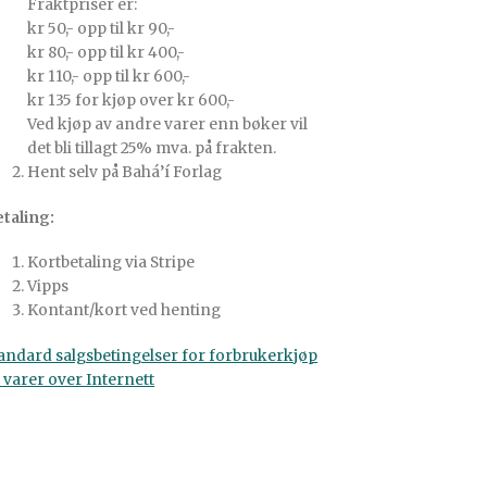
Fraktpriser er:
kr 50,- opp til kr 90,-
kr 80,- opp til kr 400,-
kr 110,- opp til kr 600,-
kr 135 for kjøp over kr 600,-
Ved kjøp av andre varer enn bøker vil
det bli tillagt 25% mva. på frakten.
Hent selv på Bahá’í Forlag
taling:
Kortbetaling via Stripe
Vipps
Kontant/kort ved henting
andard salgsbetingelser for forbrukerkjøp
 varer over Internett