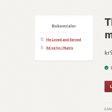
T
Bokomtaler
m
He Loved and Served
Ild og lys i Nairis
kr
Th
Inn
lim
of
man
EAN