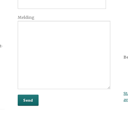
Melding
t-
Be
St
av