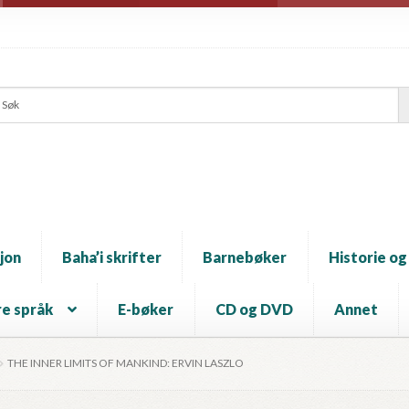
jon
Baha’i skrifter
Barnebøker
Historie og
e språk
E-bøker
CD og DVD
Annet
THE INNER LIMITS OF MANKIND: ERVIN LASZLO