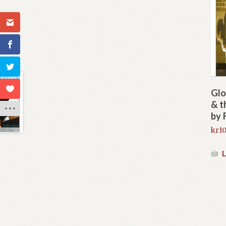
Glo
& t
by 
kr
10
L