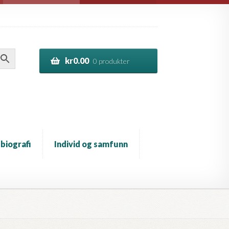
kr
0.00
0 produkter
 biografi
Individ og samfunn