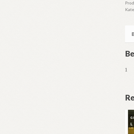
Pro
Erv
Kate
Las
anta
Be
1
Re