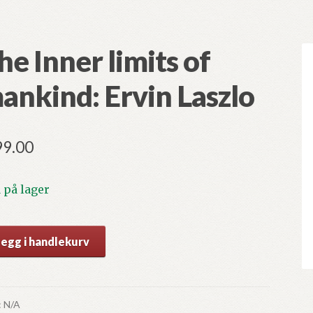
he Inner limits of
ankind: Ervin Laszlo
99.00
1 på lager
e
Legg i handlekurv
er
its
kind:
:
N/A