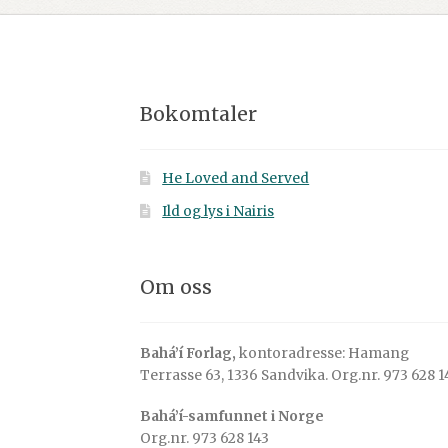
Bokomtaler
He Loved and Served
Ild og lys i Nairis
Om oss
Bahá’í Forlag,
kontoradresse: Hamang
Terrasse 63, 1336 Sandvika. Org.nr. 973 628 1
Bahá’í-samfunnet i Norge
Org.nr. 973 628 143