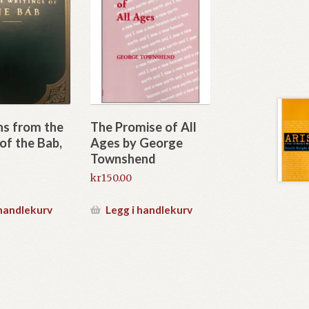
ns from the
The Promise of All
 of the Bab,
Ages by George
Townshend
kr
150.00
 handlekurv
Legg i handlekurv