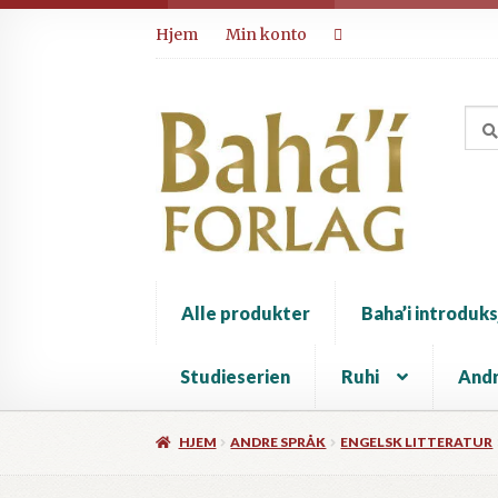
Hopp
Hopp
Hjem
Min konto
til
til
navigasjon
innhold
Alle produkter
Baha’i introduks
Studieserien
Ruhi
Andr
HJEM
ANDRE SPRÅK
ENGELSK LITTERATUR