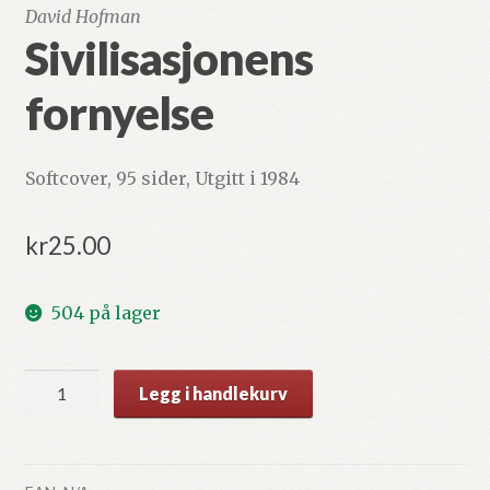
David Hofman
Sivilisasjonens
fornyelse
Softcover, 95 sider, Utgitt i 1984
kr
25.00
504 på lager
Sivilisasjonens
Legg i handlekurv
fornyelse
antall