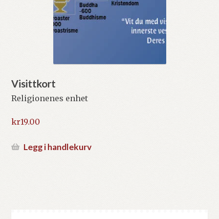
Visittkort
Religionenes enhet
kr
19.00
Legg i handlekurv