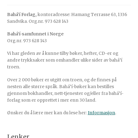
Bahá’í Forlag,
kontoradresse: Hamang Terrasse 63, 1336
Sandvika. Org.nr. 973 628 143
Bahá’í-samfunnet i Norge
Org.nr. 973 628 143
Vi har gleden av å kunne tilby bøker, hefter, CD-er og
andre trykksaker som omhandler ulike sider av bahá’í
troen.
Over 2 000 bøker er utgitt om troen, og de finnes på
nesten alle større språk. Bahá’í-bøker kan bestilles
gjennom bokhandler, nett-tjenester og/eller fra bahá’í-
forlag som er opprettet i mer enn 30 land.
Ønsker du å lære mer kan du lese her:
Informasjon
.
Lenker