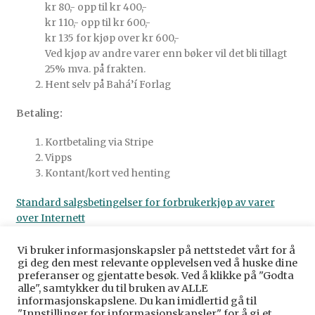
kr 80,- opp til kr 400,-
kr 110,- opp til kr 600,-
kr 135 for kjøp over kr 600,-
Ved kjøp av andre varer enn bøker vil det bli tillagt
25% mva. på frakten.
Hent selv på Bahá’í Forlag
Betaling:
Kortbetaling via Stripe
Vipps
Kontant/kort ved henting
Standard salgsbetingelser for forbrukerkjøp av varer
over Internett
Vi bruker informasjonskapsler på nettstedet vårt for å
gi deg den mest relevante opplevelsen ved å huske dine
preferanser og gjentatte besøk. Ved å klikke på "Godta
alle", samtykker du til bruken av ALLE
© Baha’i Forlag Norge 2026
informasjonskapslene. Du kan imidlertid gå til
Personvernerklæring
Bygget med WooCommerce
.
"Innstillinger for informasjonskapsler" for å gi et