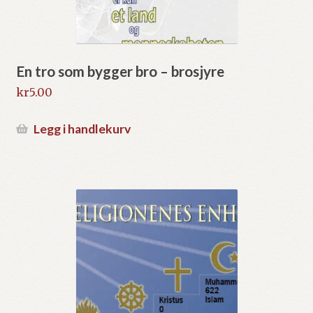
En tro som bygger bro – brosjyre
kr
5.00
Legg i handlekurv