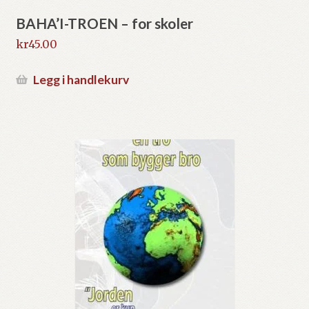
BAHA’I-TROEN – for skoler
kr
45.00
Legg i handlekurv