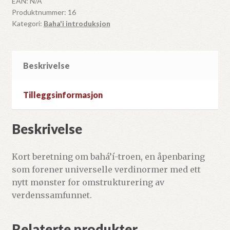
EAN:
N/A
Produktnummer:
16
Kategori:
Baha'i introduksjon
Beskrivelse
Tilleggsinformasjon
Beskrivelse
Kort beretning om bahá’í-troen, en åpenbaring
som forener universelle verdinormer med ett
nytt mønster for omstrukturering av
verdenssamfunnet.
Relaterte produkter