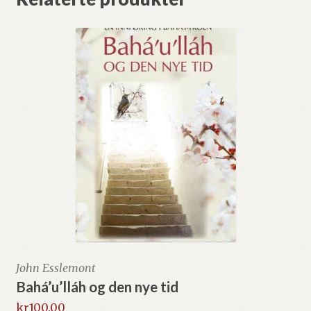
John Esslemont
Bahá’u’lláh og den nye tid
kr
100.00