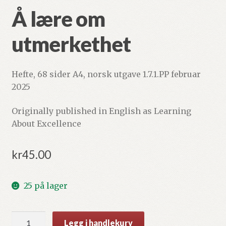
Å lære om
utmerkethet
Hefte, 68 sider A4, norsk utgave 1.7.1.PP februar
2025
Originally published in English as Learning
About Excellence
kr
45.00
25 på lager
Å
Legg i handlekurv