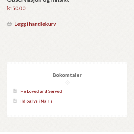
kr
50.00
Legg i handlekurv
Bokomtaler
He Loved and Served
Ild og lys i Nairis