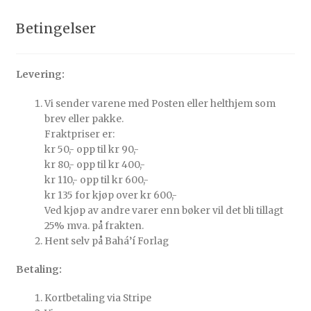
Betingelser
Levering:
Vi sender varene med Posten eller helthjem som
brev eller pakke.
Fraktpriser er:
kr 50,- opp til kr 90,-
kr 80,- opp til kr 400,-
kr 110,- opp til kr 600,-
kr 135 for kjøp over kr 600,-
Ved kjøp av andre varer enn bøker vil det bli tillagt
25% mva. på frakten.
Hent selv på Bahá’í Forlag
Betaling:
Kortbetaling via Stripe