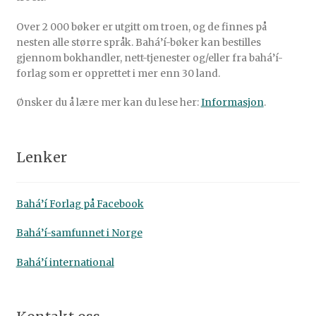
Over 2 000 bøker er utgitt om troen, og de finnes på
nesten alle større språk. Bahá’í-bøker kan bestilles
gjennom bokhandler, nett-tjenester og/eller fra bahá’í-
forlag som er opprettet i mer enn 30 land.
Ønsker du å lære mer kan du lese her:
Informasjon
.
Lenker
Bahá’í Forlag på Facebook
Bahá’í-samfunnet i Norge
Bahá’í international