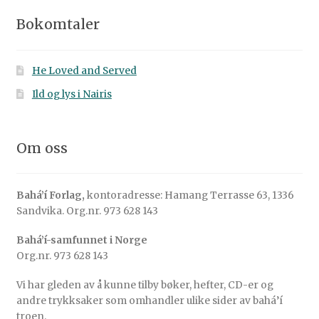
Bokomtaler
He Loved and Served
Ild og lys i Nairis
Om oss
Bahá’í Forlag,
kontoradresse: Hamang Terrasse 63, 1336
Sandvika. Org.nr. 973 628 143
Bahá’í-samfunnet i Norge
Org.nr. 973 628 143
Vi har gleden av å kunne tilby bøker, hefter, CD-er og
andre trykksaker som omhandler ulike sider av bahá’í
troen.