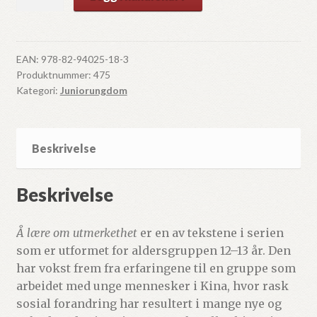
lære
om
utmerkethet
antall
EAN:
978-82-94025-18-3
Produktnummer:
475
Kategori:
Juniorungdom
Beskrivelse
Beskrivelse
Å lære om utmerkethet
er en av tekstene i serien
som er utformet for aldersgruppen 12–13 år. Den
har vokst frem fra erfaringene til en gruppe som
arbeidet med unge mennesker i Kina, hvor rask
sosial forandring har resultert i mange nye og