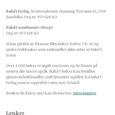
Bahá’í Forlag,
kontoradresse: Hamang Terrasse 63, 1336
Sandvika. Org.nr. 973 628 143
Bahá’í-samfunnet i Norge
Org.nr. 973 628 143
Vi har gleden av å kunne tilby bøker, hefter, CD-er og
andre trykksaker som omhandler ulike sider av bahá’í
troen.
Over 2 000 bøker er utgitt om troen, og de finnes på
nesten alle større språk. Bahá’í-bøker kan bestilles
gjennom bokhandler, nett-tjenester og/eller fra bahá’í-
forlag som er opprettet i mer enn 30 land.
Ønsker du å lære mer kan du lese her:
Informasjon
.
Lenker