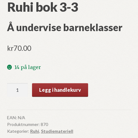
Ruhi bok 3-3
Å undervise barneklasser
kr
70.00
14 på lager
Ruhi
Legg i handlekurv
bok
3-
3
antall
EAN:
N/A
Produktnummer:
870
Kategorier:
Ruhi
,
Studiemateriell