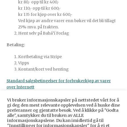
kr 80,- opp til kr 400,-
kr 110,- opp til kr 600,-
kr 135 for kjøp over kr 600,-
Ved kjøp av andre varer enn bøker vil det bli tillagt
25% mva. på frakten.
Hent selv på Bahá’í Forlag
Betaling:
Kortbetaling via Stripe
Vipps
Kontant/kort ved henting
Standard salgsbetingelser for forbrukerkjøp av varer
over Internett
Vi bruker informasjonskapsler på nettstedet vårt for å
gi deg den mest relevante opplevelsen ved å huske dine
preferanser og gjentatte besøk. Ved å klikke på "Godta
alle", samtykker du til bruken av ALLE
© Baha’i Forlag Norge 2026
informasjonskapslene. Du kan imidlertid gå til
Personvernerklæring
Bygget med WooCommerce
.
"Innstillinger for informasjonskapsler" for å gi et