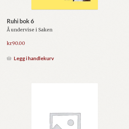
Ruhi bok 6
Å undervise i Saken
kr
90.00
Legg i handlekurv