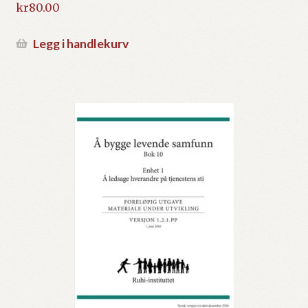
kr
80.00
Legg i handlekurv