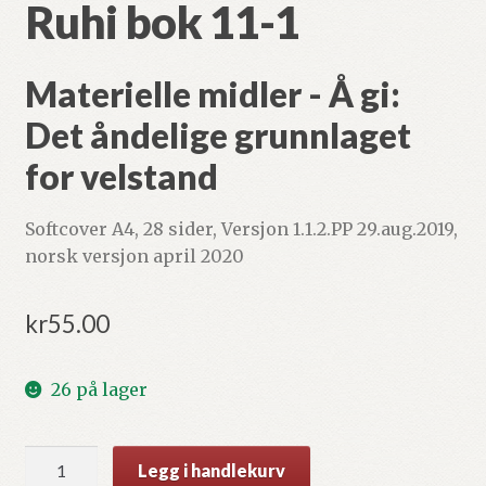
Ruhi bok 11-1
Materielle midler - Å gi:
Det åndelige grunnlaget
for velstand
Softcover A4, 28 sider, Versjon 1.1.2.PP 29.aug.2019,
norsk versjon april 2020
kr
55.00
26 på lager
Ruhi
Legg i handlekurv
bok