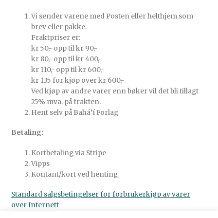
Vi sender varene med Posten eller helthjem som
brev eller pakke.
Fraktpriser er:
kr 50,- opp til kr 90,-
kr 80,- opp til kr 400,-
kr 110,- opp til kr 600,-
kr 135 for kjøp over kr 600,-
Ved kjøp av andre varer enn bøker vil det bli tillagt
25% mva. på frakten.
Hent selv på Bahá’í Forlag
Betaling:
Kortbetaling via Stripe
Vipps
Kontant/kort ved henting
Standard salgsbetingelser for forbrukerkjøp av varer
over Internett