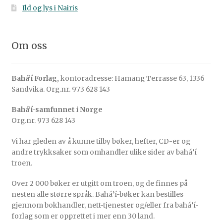
Ild og lys i Nairis
Om oss
Bahá’í Forlag,
kontoradresse: Hamang Terrasse 63, 1336
Sandvika. Org.nr. 973 628 143
Bahá’í-samfunnet i Norge
Org.nr. 973 628 143
Vi har gleden av å kunne tilby bøker, hefter, CD-er og
andre trykksaker som omhandler ulike sider av bahá’í
troen.
Over 2 000 bøker er utgitt om troen, og de finnes på
nesten alle større språk. Bahá’í-bøker kan bestilles
gjennom bokhandler, nett-tjenester og/eller fra bahá’í-
forlag som er opprettet i mer enn 30 land.