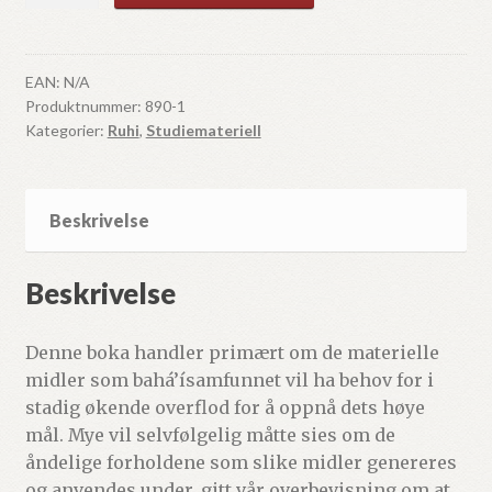
11-
1
antall
EAN:
N/A
Produktnummer:
890-1
Kategorier:
Ruhi
,
Studiemateriell
Beskrivelse
Beskrivelse
Denne boka handler primært om de materielle
midler som bahá’ísamfunnet vil ha behov for i
stadig økende overflod for å oppnå dets høye
mål. Mye vil selvfølgelig måtte sies om de
åndelige forholdene som slike midler genereres
og anvendes under, gitt vår overbevisning om at