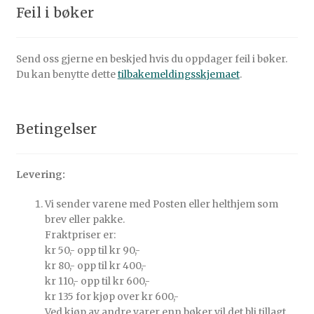
Feil i bøker
Send oss gjerne en beskjed hvis du oppdager feil i bøker.
Du kan benytte dette
tilbakemeldingsskjemaet
.
Betingelser
Levering:
Vi sender varene med Posten eller helthjem som
brev eller pakke.
Fraktpriser er:
kr 50,- opp til kr 90,-
kr 80,- opp til kr 400,-
kr 110,- opp til kr 600,-
kr 135 for kjøp over kr 600,-
Ved kjøp av andre varer enn bøker vil det bli tillagt