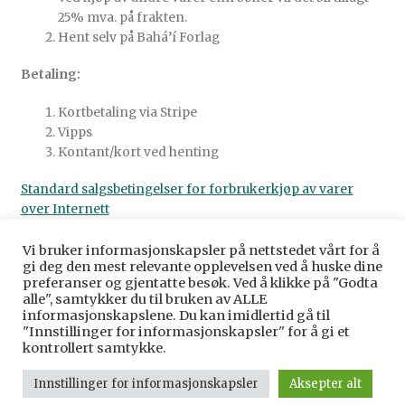
25% mva. på frakten.
Hent selv på Bahá’í Forlag
Betaling:
Kortbetaling via Stripe
Vipps
Kontant/kort ved henting
Standard salgsbetingelser for forbrukerkjøp av varer
over Internett
Vi bruker informasjonskapsler på nettstedet vårt for å
gi deg den mest relevante opplevelsen ved å huske dine
preferanser og gjentatte besøk. Ved å klikke på "Godta
alle", samtykker du til bruken av ALLE
© Baha’i Forlag Norge 2026
informasjonskapslene. Du kan imidlertid gå til
Personvernerklæring
Bygget med WooCommerce
.
"Innstillinger for informasjonskapsler" for å gi et
kontrollert samtykke.
Innstillinger for informasjonskapsler
Aksepter alt
0