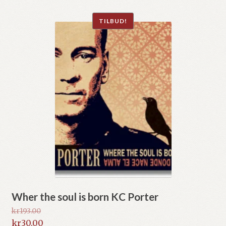
kr30.00.
TILBUD!
Wher the soul is born KC Porter
kr
193.00
Opprinnelig
kr
30.00