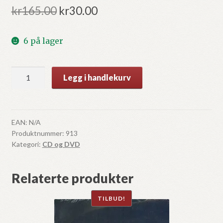
Opprinnelig
Nåværende
kr
165.00
kr
30.00
pris
pris
6 på lager
var:
er:
kr165.00.
kr30.00.
One
Legg i handlekurv
Step
Away
Ali
Youssefi
EAN:
N/A
Produktnummer:
913
antall
Kategori:
CD og DVD
Relaterte produkter
TILBUD!