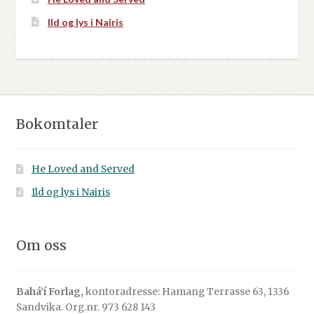
Ild og lys i Nairis
Bokomtaler
He Loved and Served
Ild og lys i Nairis
Om oss
Bahá’í Forlag,
kontoradresse: Hamang Terrasse 63, 1336
Sandvika. Org.nr. 973 628 143