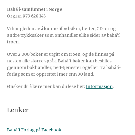
Bahá’í-samfunnet i Norge
Org.nr. 973 628 143
Vi har gleden av å kunne tilby bøker, hefter, CD-er og
andre trykksaker som omhandler ulike sider av bahá’í
troen.
Over 2 000 bøker er utgitt om troen, og de finnes på
nesten alle større språk. Bahá’í-bøker kan bestilles
gjennom bokhandler, nett-tjenester og/eller fra bahá’í-
forlag som er opprettet i mer enn 30 land.
Ønsker du å lære mer kan du lese her:
Informasjon
.
Lenker
Bahá’í Forlag på Facebook