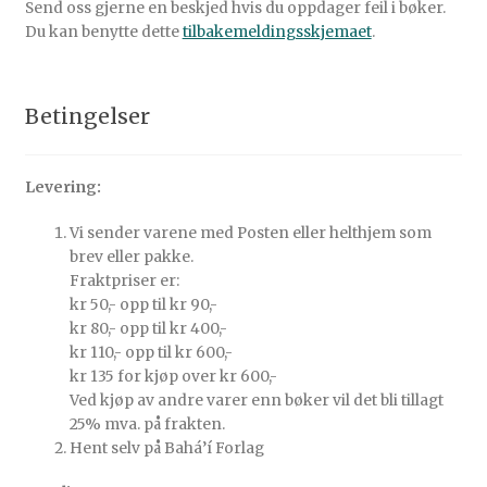
Send oss gjerne en beskjed hvis du oppdager feil i bøker.
Du kan benytte dette
tilbakemeldingsskjemaet
.
Betingelser
Levering:
Vi sender varene med Posten eller helthjem som
brev eller pakke.
Fraktpriser er:
kr 50,- opp til kr 90,-
kr 80,- opp til kr 400,-
kr 110,- opp til kr 600,-
kr 135 for kjøp over kr 600,-
Ved kjøp av andre varer enn bøker vil det bli tillagt
25% mva. på frakten.
Hent selv på Bahá’í Forlag