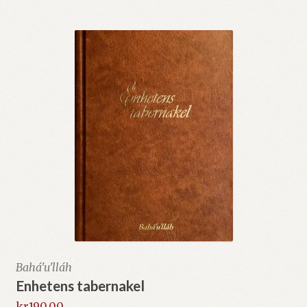
Bahá'u'lláh
Enhetens tabernakel
kr
190.00