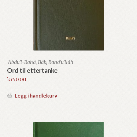
'Abdu’l-Bahá, Báb, Bahá'u'lláh
Ord til ettertanke
kr
50.00
Legg i handlekurv