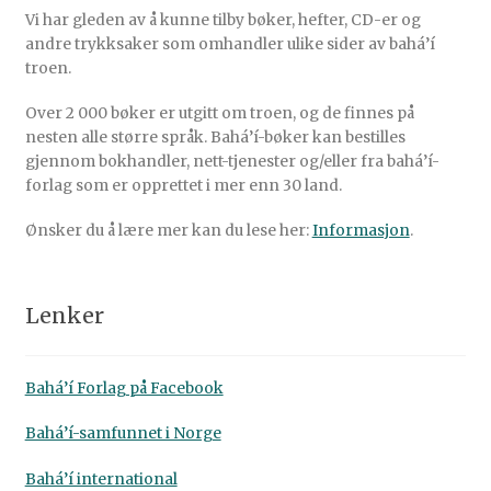
Vi har gleden av å kunne tilby bøker, hefter, CD-er og
andre trykksaker som omhandler ulike sider av bahá’í
troen.
Over 2 000 bøker er utgitt om troen, og de finnes på
nesten alle større språk. Bahá’í-bøker kan bestilles
gjennom bokhandler, nett-tjenester og/eller fra bahá’í-
forlag som er opprettet i mer enn 30 land.
Ønsker du å lære mer kan du lese her:
Informasjon
.
Lenker
Bahá’í Forlag på Facebook
Bahá’í-samfunnet i Norge
Bahá’í international