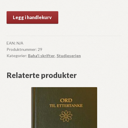
Law-
Legg i handlekurv
I-
Aqdas,
stud.
32
EAN:
N/A
Produktnummer:
29
antall
Kategorier:
Baha'i skrifter
,
Studieserien
Relaterte produkter