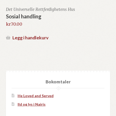
Det Universelle Rettferdighetens Hus
Sosial handling
kr
70.00
Legg i handlekurv
Bokomtaler
He Loved and Served
Ild og lys i Nairis