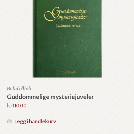
Bahá'u'lláh
Guddommelige mysteriejuveler
kr
110.00
Legg i handlekurv