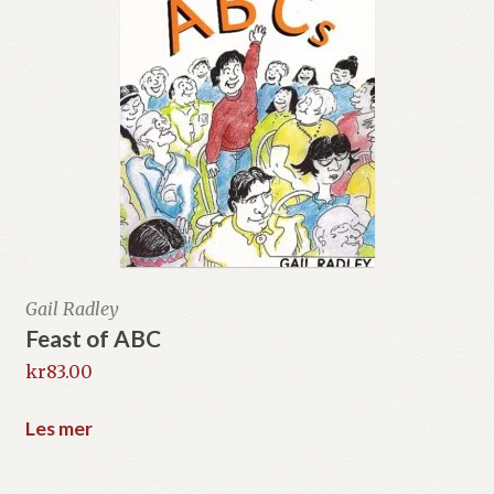
Gail Radley
Feast of ABC
kr
83.00
Les mer