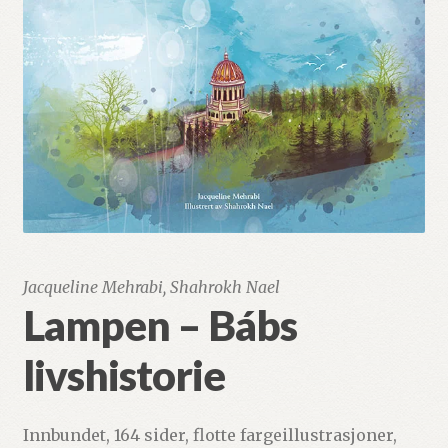
Studieserien
Fold
Ruhi
ut
under
Fold
Andre språk
ut
under
E-bøker
CD og DVD
Jacqueline Mehrabi, Shahrokh Nael
Annet
Lampen – Bábs
livshistorie
Innbundet, 164 sider, flotte fargeillustrasjoner,