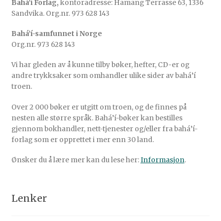
Bahá’í Forlag,
kontoradresse: Hamang Terrasse 63, 1336
Sandvika. Org.nr. 973 628 143
Bahá’í-samfunnet i Norge
Org.nr. 973 628 143
Vi har gleden av å kunne tilby bøker, hefter, CD-er og
andre trykksaker som omhandler ulike sider av bahá’í
troen.
Over 2 000 bøker er utgitt om troen, og de finnes på
nesten alle større språk. Bahá’í-bøker kan bestilles
gjennom bokhandler, nett-tjenester og/eller fra bahá’í-
forlag som er opprettet i mer enn 30 land.
Ønsker du å lære mer kan du lese her:
Informasjon
.
Lenker