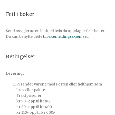
Feil i bøker
Send oss gjerne en beskjed hvis du oppdager feil i bøker.
Du kan benytte dette
tilbakemeldingsskjemaet
.
Betingelser
Levering:
Vi sender varene med Posten eller helthjem som
brev eller pakke.
Fraktpriser er:
kr 50,- opp til kr 90,-
kr 80,- opp til kr 400,-
kr 110,- opp til kr 600,-