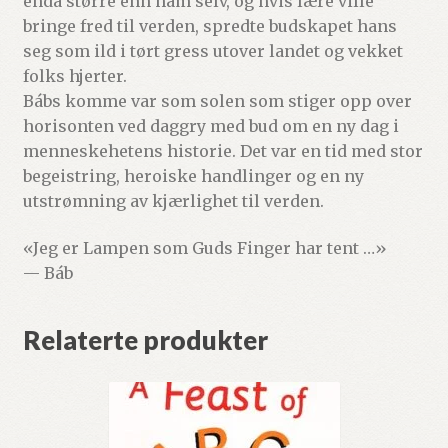
enda større enn ham selv, og hvis lære ville
bringe fred til verden, spredte budskapet hans
seg som ild i tørt gress utover landet og vekket
folks hjerter.
Bábs komme var som solen som stiger opp over
horisonten ved daggry med bud om en ny dag i
menneskehetens historie. Det var en tid med stor
begeistring, heroiske handlinger og en ny
utstrømning av kjærlighet til verden.
«Jeg er Lampen som Guds Finger har tent …»
— Báb
Relaterte produkter