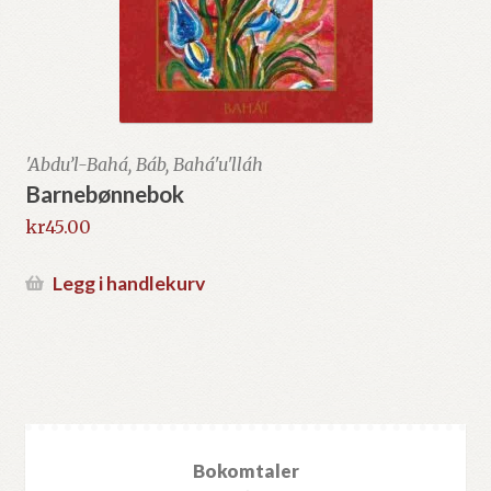
'Abdu’l-Bahá, Báb, Bahá'u'lláh
Barnebønnebok
kr
45.00
Legg i handlekurv
Bokomtaler