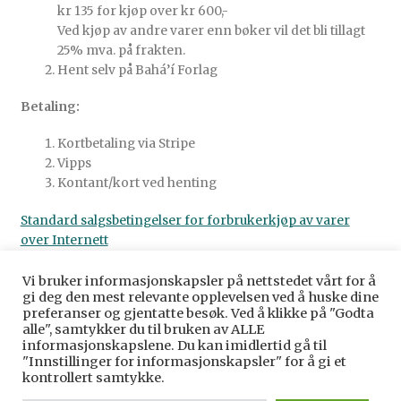
kr 135 for kjøp over kr 600,-
Ved kjøp av andre varer enn bøker vil det bli tillagt
25% mva. på frakten.
Hent selv på Bahá’í Forlag
Betaling:
Kortbetaling via Stripe
Vipps
Kontant/kort ved henting
Standard salgsbetingelser for forbrukerkjøp av varer
over Internett
Vi bruker informasjonskapsler på nettstedet vårt for å
gi deg den mest relevante opplevelsen ved å huske dine
preferanser og gjentatte besøk. Ved å klikke på "Godta
alle", samtykker du til bruken av ALLE
© Baha’i Forlag Norge 2026
informasjonskapslene. Du kan imidlertid gå til
Personvernerklæring
Bygget med WooCommerce
.
"Innstillinger for informasjonskapsler" for å gi et
kontrollert samtykke.