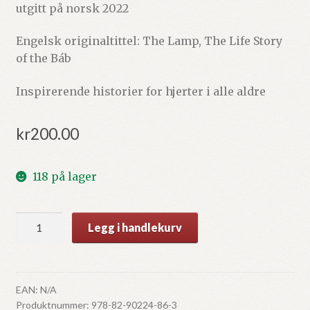
utgitt på norsk 2022
Engelsk originaltittel: The Lamp, The Life Story
of the Báb
Inspirerende historier for hjerter i alle aldre
kr
200.00
118 på lager
Lampen
Legg i handlekurv
-
Bábs
livshistorie
antall
EAN:
N/A
Produktnummer:
978-82-90224-86-3