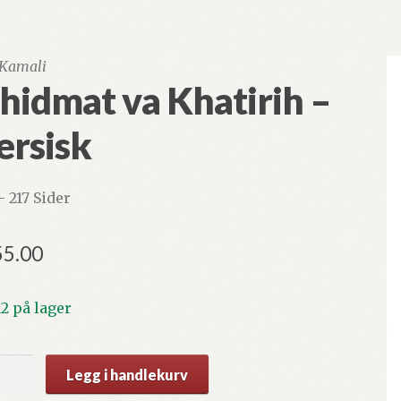
 Kamali
hidmat va Khatirih –
ersisk
– 217 Sider
55.00
12 på lager
dmat
Legg i handlekurv