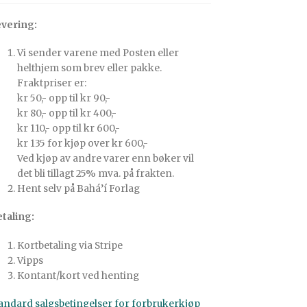
vering:
Vi sender varene med Posten eller
helthjem som brev eller pakke.
Fraktpriser er:
kr 50,- opp til kr 90,-
kr 80,- opp til kr 400,-
kr 110,- opp til kr 600,-
kr 135 for kjøp over kr 600,-
Ved kjøp av andre varer enn bøker vil
det bli tillagt 25% mva. på frakten.
Hent selv på Bahá’í Forlag
taling:
Kortbetaling via Stripe
Vipps
Kontant/kort ved henting
andard salgsbetingelser for forbrukerkjøp