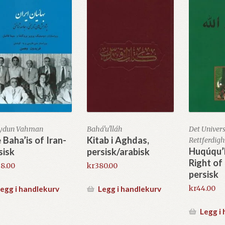
eydun Vahman
Bahá'u'lláh
Det Univers
 Baha’is of Iran-
Kitab i Aghdas,
Rettferdig
Huqúqu’l
sisk
persisk/arabisk
Right of
38.00
kr
380.00
persisk
kr
44.00
egg i handlekurv
Legg i handlekurv
Legg i