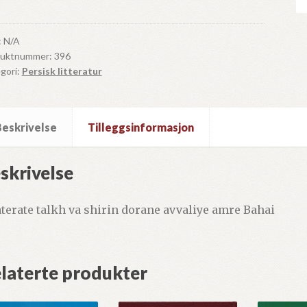
tirih
sisk
:
N/A
duktnummer:
396
ll
gori:
Persisk litteratur
Beskrivelse
Tilleggsinformasjon
skrivelse
terate talkh va shirin dorane avvaliye amre Bahai
laterte produkter