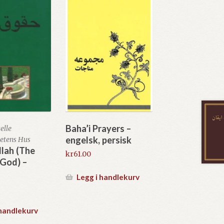
Baha’i Prayers –
elle
engelsk, persisk
hetens Hus
lah (The
kr
61.00
 God) –
Legg i handlekurv
 handlekurv