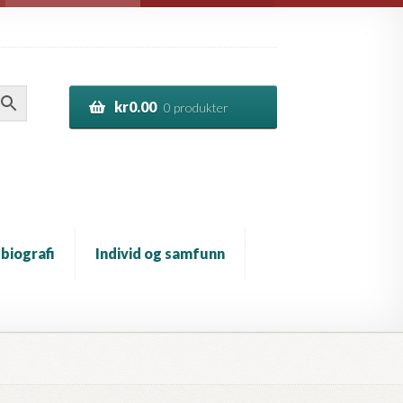
kr
0.00
0 produkter
 biografi
Individ og samfunn