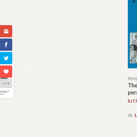
Fer
The
per
kr
1
L