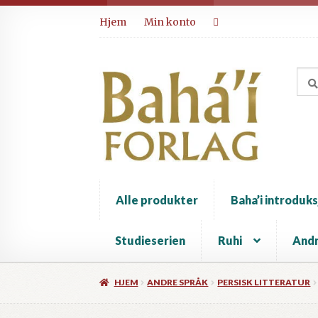
Hopp
Hopp
Hjem
Min konto
til
til
navigasjon
innhold
Alle produkter
Baha’i introduks
Studieserien
Ruhi
Andr
HJEM
ANDRE SPRÅK
PERSISK LITTERATUR