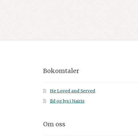
Bokomtaler
He Loved and Served
Ild og lys i Nairis
Om oss