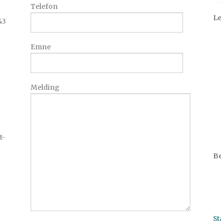
Telefon
Le
43
Emne
Melding
t-
Be
St