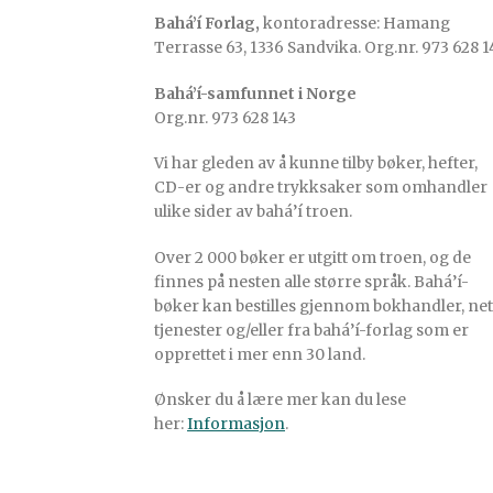
Bahá’í Forlag,
kontoradresse: Hamang
Terrasse 63, 1336 Sandvika. Org.nr. 973 628 1
Bahá’í-samfunnet i Norge
Org.nr. 973 628 143
Vi har gleden av å kunne tilby bøker, hefter,
CD-er og andre trykksaker som omhandler
ulike sider av bahá’í troen.
Over 2 000 bøker er utgitt om troen, og de
finnes på nesten alle større språk. Bahá’í-
bøker kan bestilles gjennom bokhandler, net
tjenester og/eller fra bahá’í-forlag som er
opprettet i mer enn 30 land.
Ønsker du å lære mer kan du lese
her:
Informasjon
.