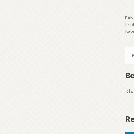
Kha
-
per
EAN
Pro
anta
Kate
Be
Kha
Re