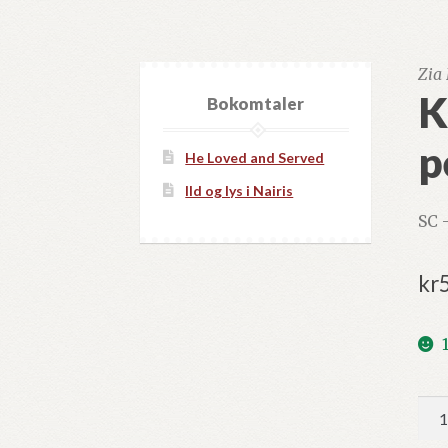
Zia
K
Bokomtaler
p
He Loved and Served
Ild og lys i Nairis
SC 
kr
Khi
va