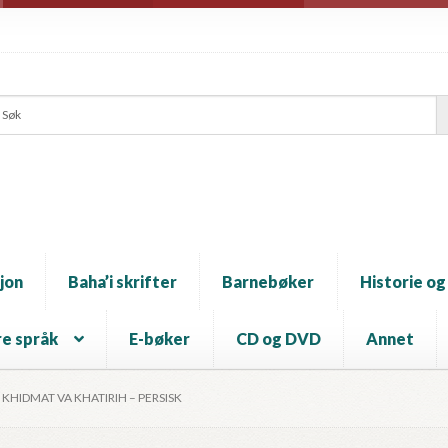
jon
Baha’i skrifter
Barnebøker
Historie og
e språk
E-bøker
CD og DVD
Annet
KHIDMAT VA KHATIRIH – PERSISK