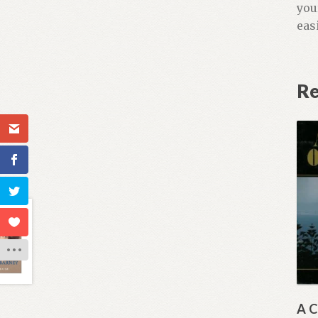
you
eas
Re
A C