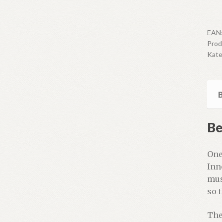
anta
EAN
Pro
Kate
Be
One
Inn
mus
so 
The