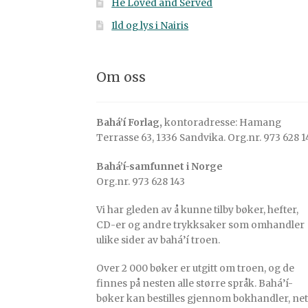
He Loved and Served
Ild og lys i Nairis
Om oss
Bahá’í Forlag,
kontoradresse: Hamang
Terrasse 63, 1336 Sandvika. Org.nr. 973 628 1
Bahá’í-samfunnet i Norge
Org.nr. 973 628 143
Vi har gleden av å kunne tilby bøker, hefter,
CD-er og andre trykksaker som omhandler
ulike sider av bahá’í troen.
Over 2 000 bøker er utgitt om troen, og de
finnes på nesten alle større språk. Bahá’í-
bøker kan bestilles gjennom bokhandler, net