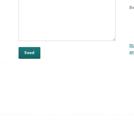
Be
St
av