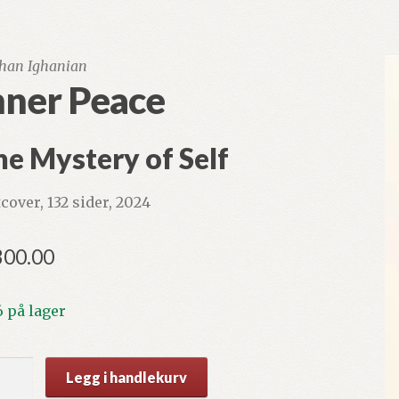
han Ighanian
nner Peace
e Mystery of Self
tcover, 132 sider, 2024
300.00
6 på lager
er
Legg i handlekurv
ce