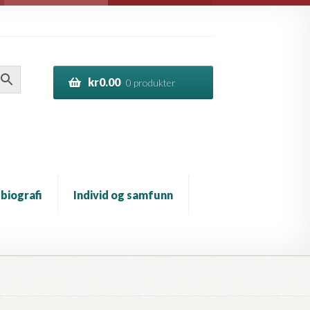
kr
0.00
0 produkter
 biografi
Individ og samfunn