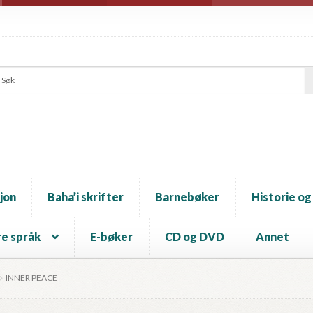
jon
Baha’i skrifter
Barnebøker
Historie og
e språk
E-bøker
CD og DVD
Annet
INNER PEACE