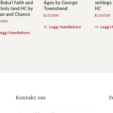
 Baha’i faith and
Ages by George
writings
 holy land HC by
Townshend
HC
un and Chance
kr
150.00
kr
240.00
50.00
Legg i handlekurv
Legg i
egg i handlekurv
Kontakt oss
F