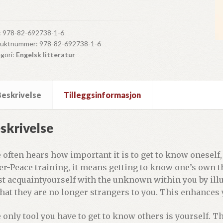
ll
:
978-82-692738-1-6
duktnummer:
978-82-692738-1-6
gori:
Engelsk litteratur
Beskrivelse
Tilleggsinformasjon
skrivelse
 often hears how important it is to get to know oneself,
er-Peace training, it means getting to know one’s own 
t acquaintyourself with the unknown within you by ill
that they are no longer strangers to you. This enhances
 only tool you have to get to know others is yourself.