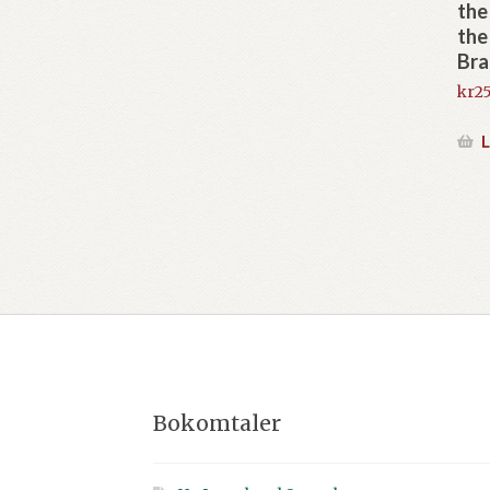
the
the
Bra
kr
2
L
Bokomtaler