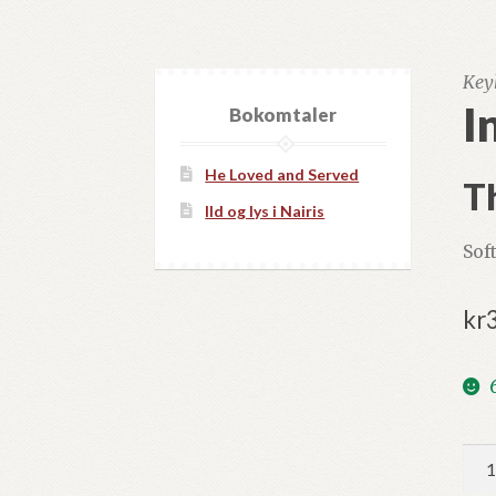
Key
I
Bokomtaler
He Loved and Served
Th
Ild og lys i Nairis
Sof
kr
Inn
Pea