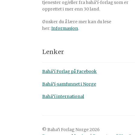
tjenester og/eller fra bahá’í-forlag som er
opprettet i mer enn 30 land.
Ønsker du å lære mer kan du lese
her:
Informasjon
.
Lenker
Bahá’í Forlag på Facebook
Bahá’í-samfunnet i Norge
Bahá’í international
© Baha’i Forlag Norge 2026