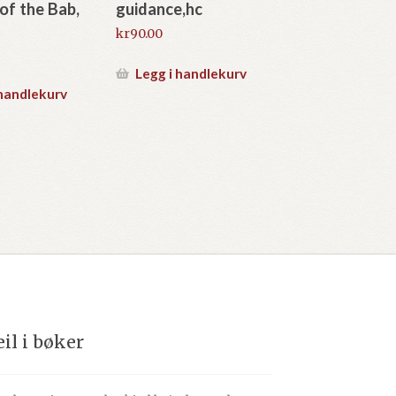
 of the Bab,
guidance,hc
kr
90.00
Legg i handlekurv
 handlekurv
eil i bøker