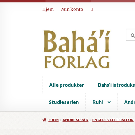
Hopp
Hopp
Hjem
Min konto
til
til
navigasjon
innhold
Alle produkter
Baha’i introduks
Studieserien
Ruhi
Andr
HJEM
ANDRE SPRÅK
ENGELSK LITTERATUR