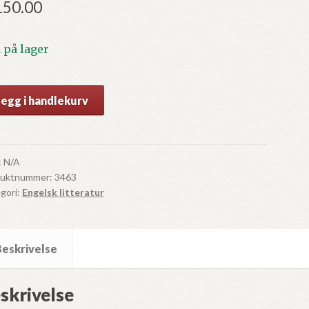
150.00
1 på lager
r
Legg i handlekurv
pe
id
:
N/A
duktnummer:
3463
gori:
Engelsk litteratur
e
ll
Beskrivelse
skrivelse