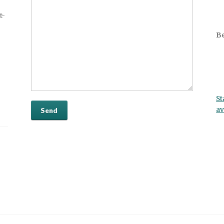
t-
Be
St
av