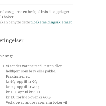
nd oss gjerne en beskjed hvis du oppdager
il i bøker.
 kan benytte dette
tilbakemeldingsskjemaet
.
etingelser
vering:
Vi sender varene med Posten eller
helthjem som brev eller pakke.
Fraktpriser er:
kr 50,- opp til kr 90,-
kr 80,- opp til kr 400,-
kr 110,- opp til kr 600,-
kr 135 for kjøp over kr 600,-
Ved kjøp av andre varer enn bøker vil