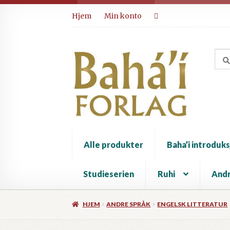
Hopp
Hopp
Hjem
Min konto
til
til
navigasjon
innhold
Alle produkter
Baha’i introduks
Studieserien
Ruhi
Andr
HJEM
ANDRE SPRÅK
ENGELSK LITTERATUR