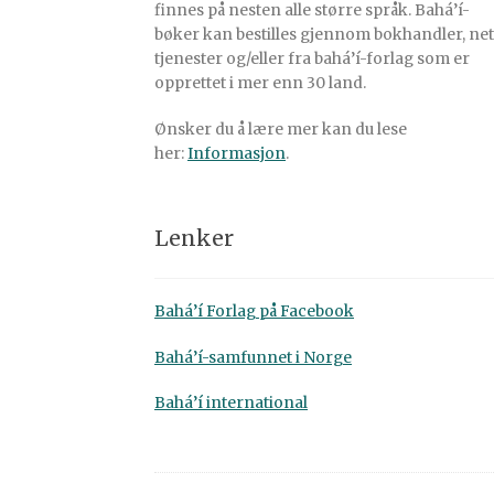
finnes på nesten alle større språk. Bahá’í-
bøker kan bestilles gjennom bokhandler, net
tjenester og/eller fra bahá’í-forlag som er
opprettet i mer enn 30 land.
Ønsker du å lære mer kan du lese
her:
Informasjon
.
Lenker
Bahá’í Forlag på Facebook
Bahá’í-samfunnet i Norge
Bahá’í international