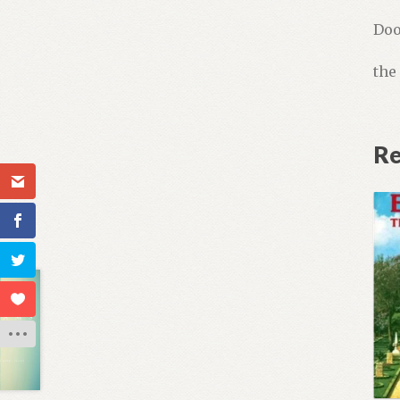
Doo
the
Re