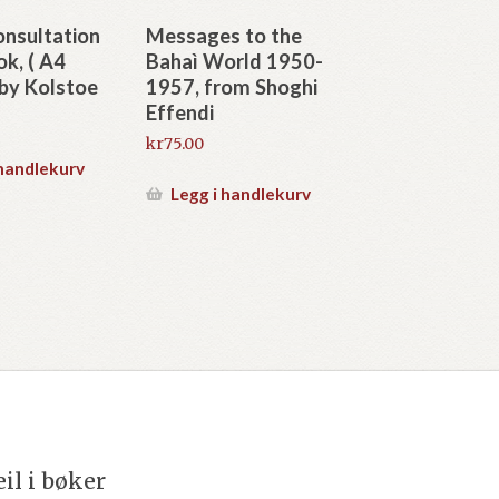
onsultation
Messages to the
k, ( A4
Bahaì World 1950-
by Kolstoe
1957, from Shoghi
Effendi
kr
75.00
 handlekurv
Legg i handlekurv
eil i bøker