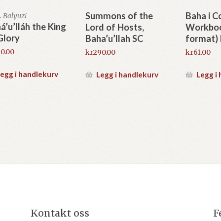
Summons of the
Baha i C
. Balyuzi
á’u’lláh the King
Lord of Hosts,
Workboo
Glory
Baha’u’llah SC
format) 
0.00
kr
290.00
kr
61.00
egg i handlekurv
Legg i handlekurv
Legg i
Kontakt oss
F