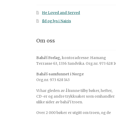
He Loved and Served
Ild og lys i Nairis
Om oss
Bahá’í Forlag,
kontoradresse: Hamang
Terrasse 63, 1336 Sandvika. Org.nr. 973 628 1
Bahá’í-samfunnet i Norge
Org.nr. 973 628 143
Vi har gleden av å kunne tilby bøker, hefter,
CD-er og andre trykksaker som omhandler
ulike sider av bahá’í troen.
Over 2 000 bøker er utgitt om troen, og de