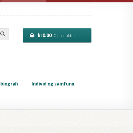
kr
0.00
0 produkter
 biografi
Individ og samfunn