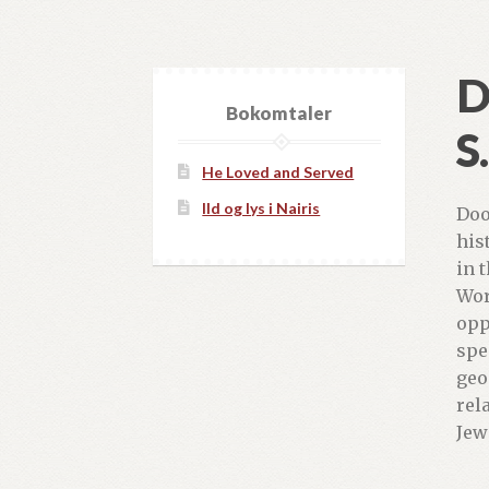
D
Bokomtaler
S
He Loved and Served
Ild og lys i Nairis
Doo
his
in 
Wor
opp
spe
geo
rela
Jew