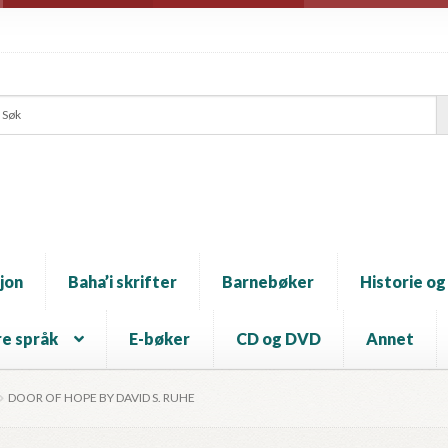
jon
Baha’i skrifter
Barnebøker
Historie og
e språk
E-bøker
CD og DVD
Annet
DOOR OF HOPE BY DAVID S. RUHE