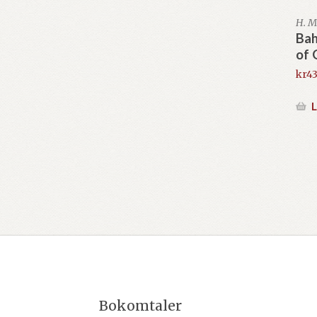
H. M
Bah
of 
kr
43
L
Bokomtaler