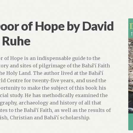
oor of Hope by David
. Ruhe
r of Hope is an indispensable guide to the
tory and sites of pilgrimage of the Bahá’í Faith
the Holy Land. The author lived at the Bahá’í
ld Centre for twenty-five years, and used the
ortunity to make the subject of this book his
cial study. He has methodically examined the
graphy, archaeology and history of all that
tes to the Bahá’í Faith, as well as the results of
ish, Christian and Bahá’í scholarship.