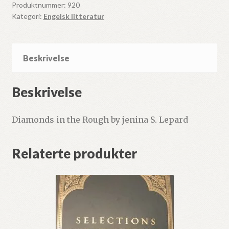
Produktnummer:
920
jenina
Kategori:
Engelsk litteratur
S.
Lepard
antall
Beskrivelse
Beskrivelse
Diamonds in the Rough by jenina S. Lepard
Relaterte produkter