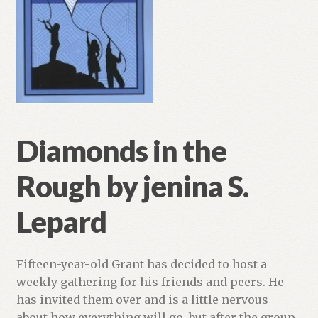
Studieserien
Fold
Ruhi
ut
under
Fold
Andre språk
ut
under
Diamonds in the
E-bøker
Rough by jenina S.
CD og DVD
Lepard
Annet
Fifteen-year-old Grant has decided to host a
weekly gathering for his friends and peers. He
has invited them over and is a little nervous
about how everything will go, but after the group