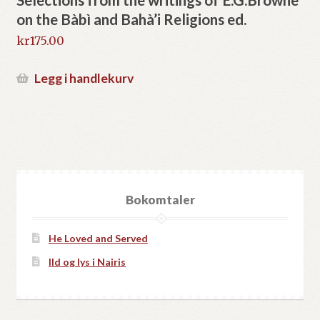
on the Bàbì and Bahà’i Religions ed.
kr
175.00
Legg i handlekurv
Bokomtaler
He Loved and Served
Ild og lys i Nairis