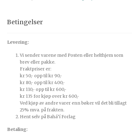
Betingelser
Levering:
Vi sender varene med Posten eller helthjem som
brev eller pakke.
Fraktpriser er:
kr 50,- opp til kr 90,-
kr 80,- opp til kr 400,-
kr 110,- opp til kr 600,-
kr 135 for kjøp over kr 600,-
Ved kjøp av andre varer enn bøker vil det bli tillagt
25% mva. på frakten.
Hent selv på Bahá’í Forlag
Betaling: