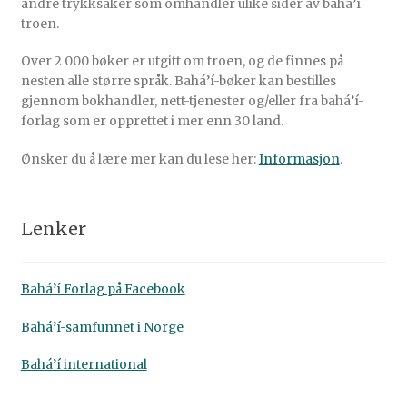
andre trykksaker som omhandler ulike sider av bahá’í
troen.
Over 2 000 bøker er utgitt om troen, og de finnes på
nesten alle større språk. Bahá’í-bøker kan bestilles
gjennom bokhandler, nett-tjenester og/eller fra bahá’í-
forlag som er opprettet i mer enn 30 land.
Ønsker du å lære mer kan du lese her:
Informasjon
.
Lenker
Bahá’í Forlag på Facebook
Bahá’í-samfunnet i Norge
Bahá’í international