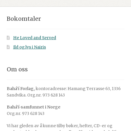
Bokomtaler
He Loved and Served
Ild og lys i Nairis
Om oss
Bahá’í Forlag,
kontoradresse: Hamang Terrasse 63, 1336
Sandvika. Org.nr. 973 628 143
Bahá’í-samfunnet i Norge
Org.nr. 973 628 143
Vi har gleden av å kunne tilby bøker, hefter, CD-er og