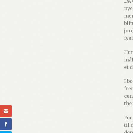
DA 
nye
men
bli
jor
fys
Hun
mål
et 
I b
fre
cen
the
For
til
den