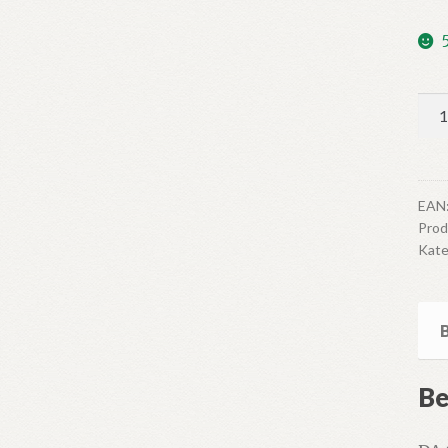
Da
Gu
var
her
anta
EAN
Pro
Kate
Be