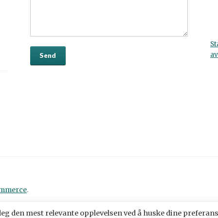
St
av
ommerce
.
 deg den mest relevante opplevelsen ved å huske dine preferan