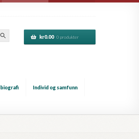
kr
0.00
0 produkter
 biografi
Individ og samfunn