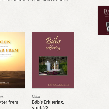
ars
Nabíl
yter frem
Báb’s Erklæring,
stud. 23