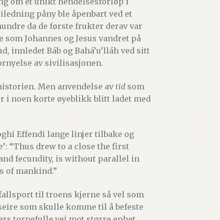
ing om et unikt hendelsesforløp i
eiledning påny ble åpenbart ved et
ndre da de første frukter derav var
åte som Johannes og Jesus vandret på
, innledet Báb og Bahá’u’lláh ved sitt
ornyelse av sivilisasjonen.
gshistorien. Men anvendelse av
tid
som
r i noen korte øyeblikk blitt ladet med
hi Effendi lange linjer tilbake og
’: “Thus drew to a close the first
nd fecundity, is without parallel in
ls of mankind.”
allsport til troens kjerne så vel som
seire som skulle komme til å befeste
rs tornefulle vei mot større enhet.