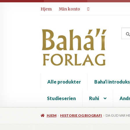
Hopp
Hopp
Hjem
Min konto
til
til
navigasjon
innhold
Alle produkter
Baha’i introduks
Studieserien
Ruhi
Andr
HJEM
HISTORIE OG BIOGRAFI
DA GUD VAR H