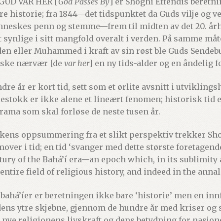
GUD VAR HER [
God Passes By
] er Shoghi Effendis beretn
re historie; fra 1844—det tidspunktet da Guds vilje og v
neskes penn og stemme—frem til midten av det 20. århu
tt synlige i sitt mangfold overalt i verden. På samme m
den eller Muhammed i kraft av sin røst ble Guds Sendebud
iske nærvær [de
var her
] en ny tids-alder og en åndelig f
dre år er kort tid, sett som et ørlite avsnitt i utviklin
estokk er ikke alene et lineært fenomen; historisk tid e
drama som skal forløse de neste tusen år.
okens oppsummering fra et slikt perspektiv trekker Shog
mover i tid; en tid ‘svanger med dette største foretagende
tury of the Bahá’í era—an epoch which, in its sublimity a
 entire field of religious history, and indeed in the anna
 bahá’íer er beretningen ikke bare ‘historie’ men en innf
 dens ytre skjebne, gjennom de hundre år med kriser og 
 nye religionens livskraft og dens betydning for nasjone