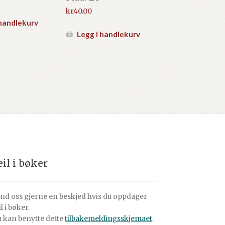
kr
40.00
 handlekurv
Legg i handlekurv
eil i bøker
nd oss gjerne en beskjed hvis du oppdager
il i bøker.
 kan benytte dette
tilbakemeldingsskjemaet
.