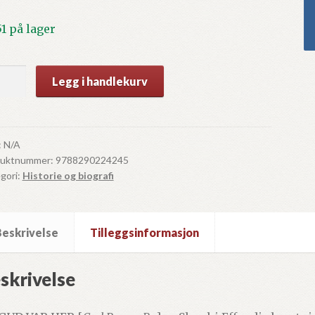
51 på lager
Legg i handlekurv
d
ll
:
N/A
duktnummer:
9788290224245
gori:
Historie og biografi
Beskrivelse
Tilleggsinformasjon
skrivelse