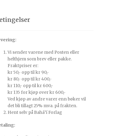
etingelser
vering:
Vi sender varene med Posten eller
helthjem som brev eller pakke.
Fraktpriser er:
kr 50,- opp til kr 90,-
kr 80,- opp til kr 400,-
kr 110,- opp til kr 600,-
kr 135 for kjøp over kr 600,-
Ved kjøp av andre varer enn bøker vil
det bli tillagt 25% mva. på frakten.
Hent selv på Bahá’í Forlag
taling: