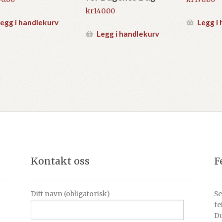
kr
140.00
egg i handlekurv
Legg i
Legg i handlekurv
Kontakt oss
F
Ditt navn (obligatorisk)
Se
fe
Du