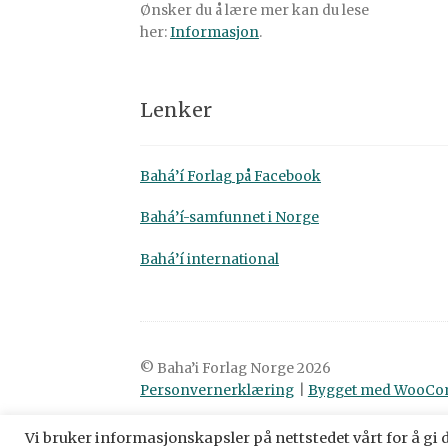
Ønsker du å lære mer kan du lese
her:
Informasjon
.
Lenker
Bahá’í Forlag på Facebook
Bahá’í-samfunnet i Norge
Bahá’í international
© Baha’i Forlag Norge 2026
Personvernerklæring
Bygget med WooC
Vi bruker informasjonskapsler på nettstedet vårt for å gi