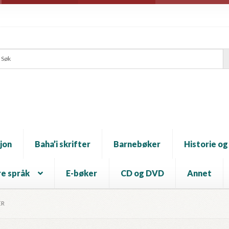
jon
Baha’i skrifter
Barnebøker
Historie og
e språk
E-bøker
CD og DVD
Annet
ER