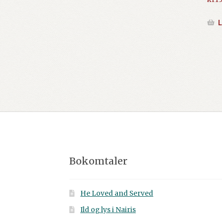
L
Bokomtaler
He Loved and Served
Ild og lys i Nairis