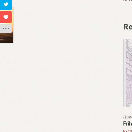
Re
Howa
Fri
kr
1