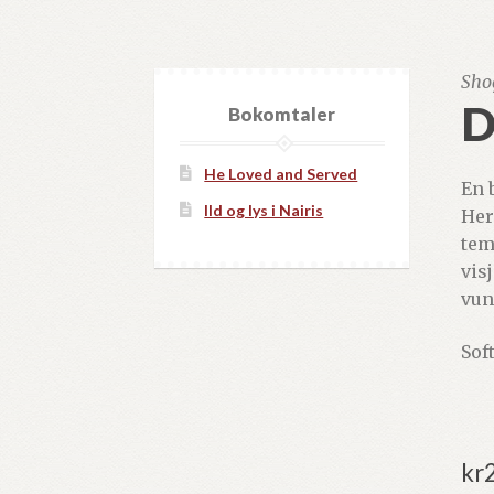
Sho
D
Bokomtaler
He Loved and Served
En 
Ild og lys i Nairis
Her
tem
vis
vun
Soft
kr