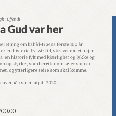
ghi Effendi
a Gud var her
beretning om bahà’i-troens første 100 år.
 er en historie fra vår tid, skrevet om et ukjent
a, en historie fylt med kjærlighet og lykke og
jon og styrke , som beretter om seier som er
net, og ytterligere seire som skal komme.
cover, 415 sider, utgitt 2020
200.00