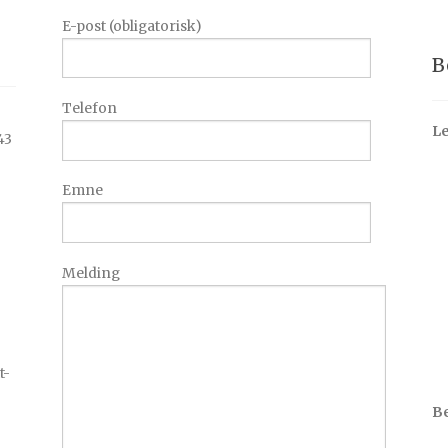
E-post (obligatorisk)
B
Telefon
Le
43
Emne
Melding
t-
Be