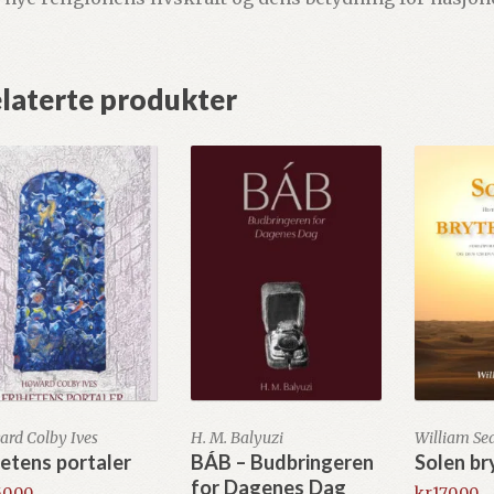
laterte produkter
rd Colby Ives
H. M. Balyuzi
William Se
hetens portaler
BÁB – Budbringeren
Solen br
for Dagenes Dag
50.00
kr
170.00