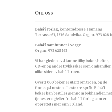
Om oss
Bahá’í Forlag,
kontoradresse: Hamang
Terrasse 63, 1336 Sandvika. Org.nr. 973 628 1
Bahá’í-samfunnet i Norge
Org.nr. 973 628 143
Vi har gleden av å kunne tilby bøker, hefter,
CD-er og andre trykksaker som omhandler
ulike sider av bahá’í troen.
Over 2 000 bøker er utgitt om troen, og de
finnes på nesten alle større språk. Bahá’í-
bøker kan bestilles gjennom bokhandler, net
tjenester og/eller fra bahá’í-forlag som er
opprettet i mer enn 30 land.