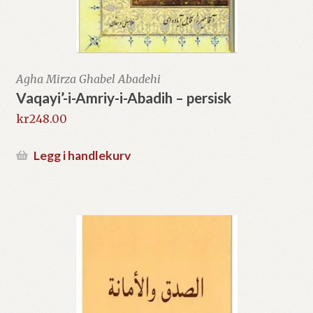
Agha Mirza Ghabel Abadehi
Vaqayi’-i-Amriy-i-Abadih – persisk
kr
248.00
Legg i handlekurv