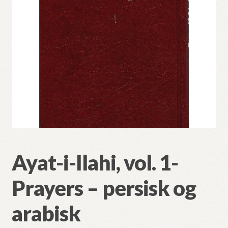
Studieserien
Fold
Ruhi
ut
under
Fold
Andre språk
ut
under
E-bøker
CD og DVD
Ayat-i-Ilahi, vol. 1-
Annet
Prayers – persisk og
arabisk