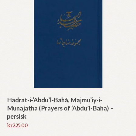
Hadrat-i-‘Abdu’l‑Bahá, Majmu’iy-i-
Munajatha (Prayers of ‘Abdu’l-Baha) –
persisk
kr
225.00