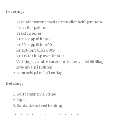
Levering:
Vi sender varene med Posten eller helthjem som
brev eller pakke.
Fraktpriser er:
kr 50,- opp til kr 90,-
kr 80,- opp til kr 400,-
kr 110,- opp til kr 600,-
kr 135 for kjøp over kr 600,-
Ved kjøp av andre varer enn bøker vil det bli tillagt
25% mva. på frakten.
Hent selv på Bahá’í Forlag
Betaling:
Kortbetaling via Stripe
Vipps
Kontant/kort ved henting