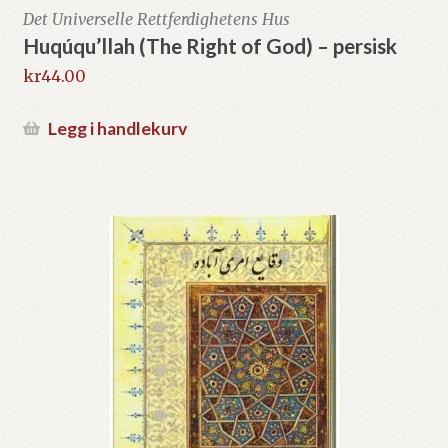
Det Universelle Rettferdighetens Hus
Huqúqu’llah (The Right of God) – persisk
kr
44.00
Legg i handlekurv