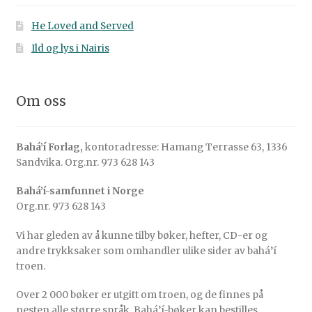
He Loved and Served
Ild og lys i Nairis
Om oss
Bahá’í Forlag,
kontoradresse: Hamang Terrasse 63, 1336
Sandvika. Org.nr. 973 628 143
Bahá’í-samfunnet i Norge
Org.nr. 973 628 143
Vi har gleden av å kunne tilby bøker, hefter, CD-er og
andre trykksaker som omhandler ulike sider av bahá’í
troen.
Over 2 000 bøker er utgitt om troen, og de finnes på
nesten alle større språk. Bahá’í-bøker kan bestilles