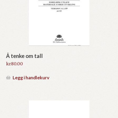
Å tenke om tall
kr
80.00
Legg i handlekurv