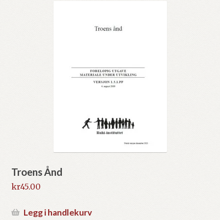
Troens Ånd
kr
45.00
Legg i handlekurv