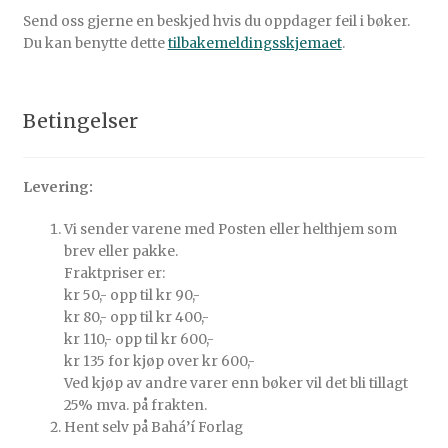
Send oss gjerne en beskjed hvis du oppdager feil i bøker.
Du kan benytte dette
tilbakemeldingsskjemaet
.
Betingelser
Levering:
Vi sender varene med Posten eller helthjem som
brev eller pakke.
Fraktpriser er:
kr 50,- opp til kr 90,-
kr 80,- opp til kr 400,-
kr 110,- opp til kr 600,-
kr 135 for kjøp over kr 600,-
Ved kjøp av andre varer enn bøker vil det bli tillagt
25% mva. på frakten.
Hent selv på Bahá’í Forlag