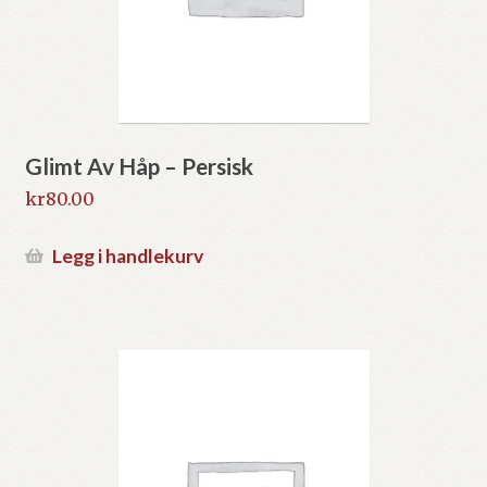
Glimt Av Håp – Persisk
kr
80.00
Legg i handlekurv