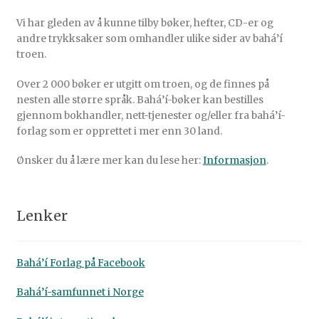
Vi har gleden av å kunne tilby bøker, hefter, CD-er og
andre trykksaker som omhandler ulike sider av bahá’í
troen.
Over 2 000 bøker er utgitt om troen, og de finnes på
nesten alle større språk. Bahá’í-bøker kan bestilles
gjennom bokhandler, nett-tjenester og/eller fra bahá’í-
forlag som er opprettet i mer enn 30 land.
Ønsker du å lære mer kan du lese her:
Informasjon
.
Lenker
Bahá’í Forlag på Facebook
Bahá’í-samfunnet i Norge