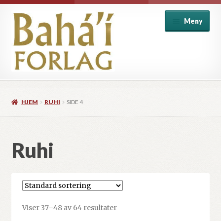
Hopp
Hopp
Meny
til
til
navigasjon
innhold
Alle produkter
HJEM
RUHI
SIDE 4
Baha’i introduksjon
Baha’i skrifter
Ruhi
Barnebøker
Historie og biografi
Viser 37–48 av 64 resultater
Individ og samfunn