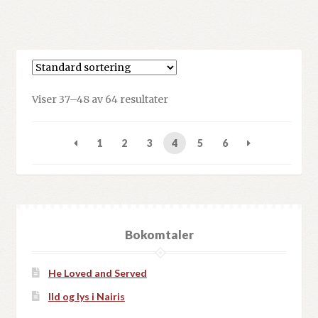
Viser 37–48 av 64 resultater
1
2
3
4
5
6
Bokomtaler
He Loved and Served
Ild og lys i Nairis