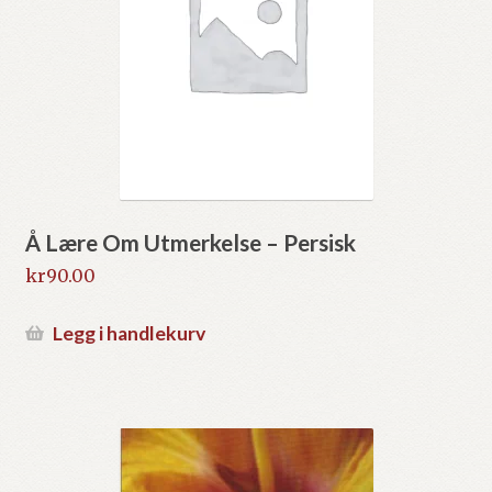
Å Lære Om Utmerkelse – Persisk
kr
90.00
Legg i handlekurv