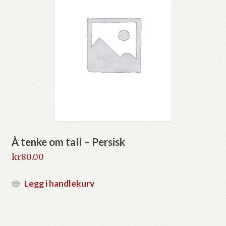
Å tenke om tall – Persisk
kr
80.00
Legg i handlekurv