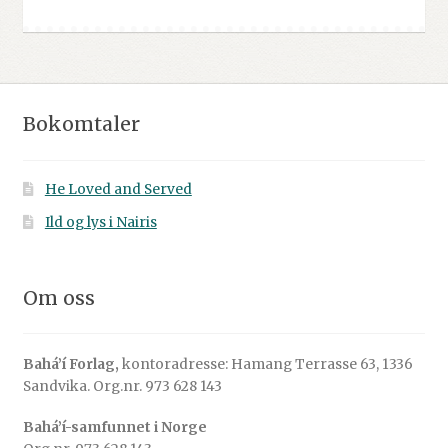
Bokomtaler
He Loved and Served
Ild og lys i Nairis
Om oss
Bahá’í Forlag,
kontoradresse: Hamang Terrasse 63, 1336
Sandvika. Org.nr. 973 628 143
Bahá’í-samfunnet i Norge