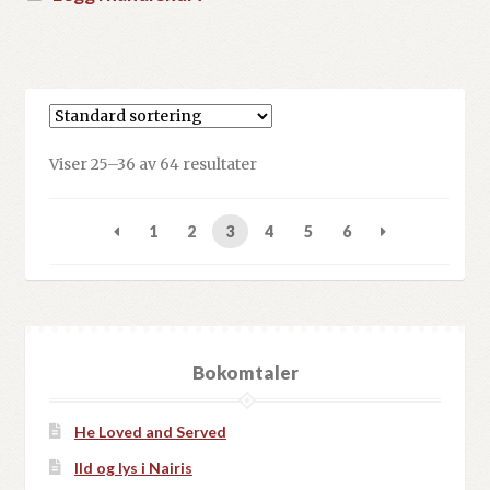
Viser 25–36 av 64 resultater
1
2
3
4
5
6
Bokomtaler
He Loved and Served
Ild og lys i Nairis