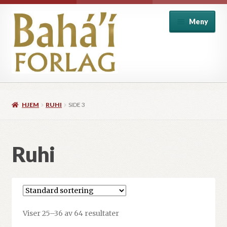
Hopp
Hopp
Meny
til
til
navigasjon
innhold
Alle produkter
HJEM
RUHI
SIDE 3
Baha’i introduksjon
Baha’i skrifter
Ruhi
Barnebøker
Historie og biografi
Viser 25–36 av 64 resultater
Individ og samfunn