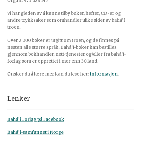
Org.nr. 973 628 143
Vi har gleden av å kunne tilby bøker, hefter, CD-er og
andre trykksaker som omhandler ulike sider av bahá’í
troen.
Over 2 000 bøker er utgitt om troen, og de finnes på
nesten alle større språk. Bahá’í-bøker kan bestilles
gjennom bokhandler, nett-tjenester og/eller fra bahá’í-
forlag som er opprettet i mer enn 30 land.
Ønsker du å lære mer kan du lese her:
Informasjon
.
Lenker
Bahá’í Forlag på Facebook
Bahá’í-samfunnet i Norge