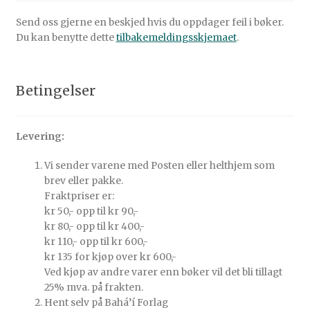
Send oss gjerne en beskjed hvis du oppdager feil i bøker.
Du kan benytte dette
tilbakemeldingsskjemaet
.
Betingelser
Levering:
Vi sender varene med Posten eller helthjem som
brev eller pakke.
Fraktpriser er:
kr 50,- opp til kr 90,-
kr 80,- opp til kr 400,-
kr 110,- opp til kr 600,-
kr 135 for kjøp over kr 600,-
Ved kjøp av andre varer enn bøker vil det bli tillagt
25% mva. på frakten.
Hent selv på Bahá’í Forlag