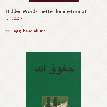
Hidden Words , hefte i lommeformat
kr
150.00
Legg i handlekurv