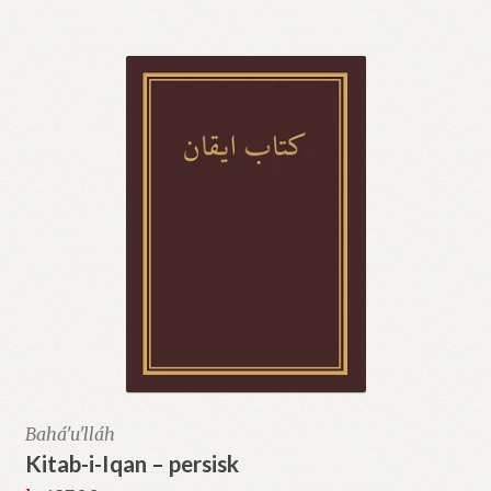
Bahá'u'lláh
Kitab-i-Iqan – persisk