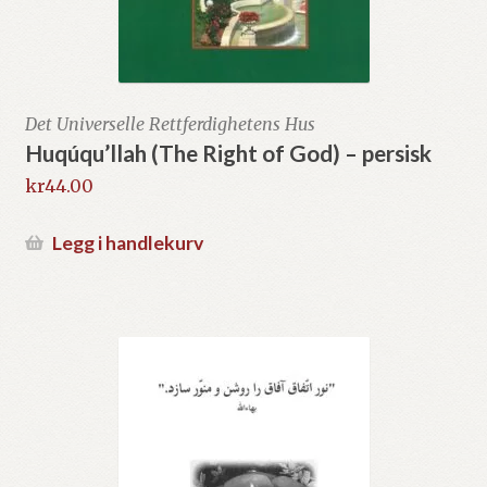
Det Universelle Rettferdighetens Hus
Huqúqu’llah (The Right of God) – persisk
kr
44.00
Legg i handlekurv