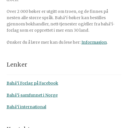
Over 2 000 bøker er utgitt om troen, og de finnes på
nesten alle større språk. Bahá’í-bøker kan bestilles
gjennom bokhandler, nett-tjenester og/eller fra bahá’í-
forlag som er opprettet i mer enn 30 land.
Ønsker du å lære mer kan du lese her:
Informasjon
.
Lenker
Bahá’í Forlag på Facebook
Bahá’í-samfunnet i Norge
Bahá’í international