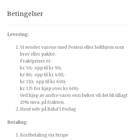
Betingelser
Levering:
Vi sender varene med Posten eller helthjem som
brev eller pakke.
Fraktpriser er:
kr 50,- opp til kr 90,-
kr 80,- opp til kr 400,-
kr 110,- opp til kr 600,-
kr 135 for kjøp over kr 600,-
Ved kjøp av andre varer enn bøker vil det bli tillagt
25% mva. på frakten.
Hent selv på Bahá’í Forlag
Betaling:
Kortbetaling via Stripe