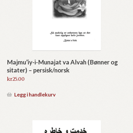
Majmu’iy-i-Munajat va Alvah (Bønner og
sitater) – persisk/norsk
kr
25.00
Legg i handlekurv