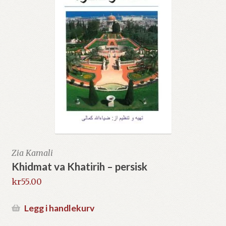
Zia Kamali
Khidmat va Khatirih – persisk
kr
55.00
Legg i handlekurv