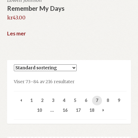
Remember My Days
kr
43.00
Les mer
Viser 73–84 av 216 resultater
1
2
3
4
5
6
7
8
9
10
…
16
17
18