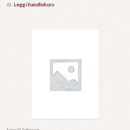
Legg i handlekurv
Lowell Johnson