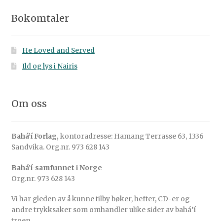
Bokomtaler
He Loved and Served
Ild og lys i Nairis
Om oss
Bahá’í Forlag,
kontoradresse: Hamang Terrasse 63, 1336
Sandvika. Org.nr. 973 628 143
Bahá’í-samfunnet i Norge
Org.nr. 973 628 143
Vi har gleden av å kunne tilby bøker, hefter, CD-er og
andre trykksaker som omhandler ulike sider av bahá’í
troen.